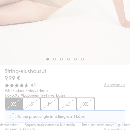
String-alushousut
9,99 €
Keskimääräinen luokitus:
8
arvostelua
4.5
Väri:
Ruskea / yksivärinen
Koko:
XS
Loppuunmyyty verkossa
XS
S
M
L
XL
Denna product går inte längre att köpa
ihtoehdot
Sujuva maksaminen Klarnalla
Ilmaiset toimitusvaihtoehdot
Kokemus koosta
8
arvostelua