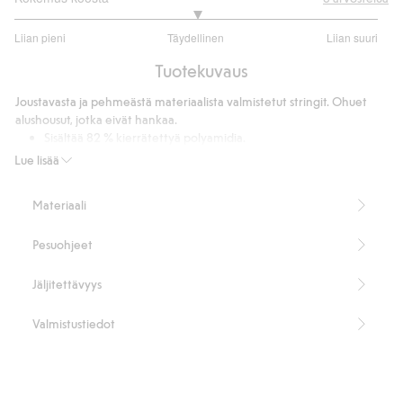
3
Liian pieni
Täydellinen
Liian suuri
/
Perustuu
5
Tuotekuvaus
7
ääneen
Joustavasta ja pehmeästä materiaalista valmistetut stringit. Ohuet
alushousut, jotka eivät hankaa.
Sisältää 82 % kierrätettyä polyamidia.
Tuotenumero
:
479568
Lue lisää
Kierrätettyä polyamidia sisältävä sekoitekangas
Materiaali
Pesuohjeet
Jäljitettävyys
Valmistustiedot