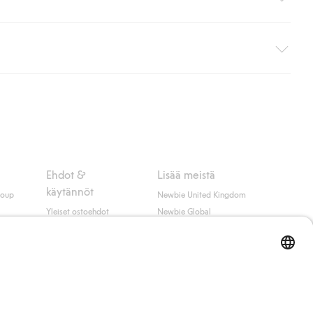
i pakettiautomaattiin (ei koske kotiinkuljetusta). Toimituskulut
ippumatta ostosummasta.
 myötä hyväksyt Klarnan ehdot.
Ehdot &
Lisää meistä
käytännöt
roup
Newbie United Kingdom
Yleiset ostoehdot
Newbie Global
Tietosuojaseloste
Affiliate
t
Evästekäytäntö
Opiskelija-alennus
Ehdot #YesKappahl
#YesNewbie