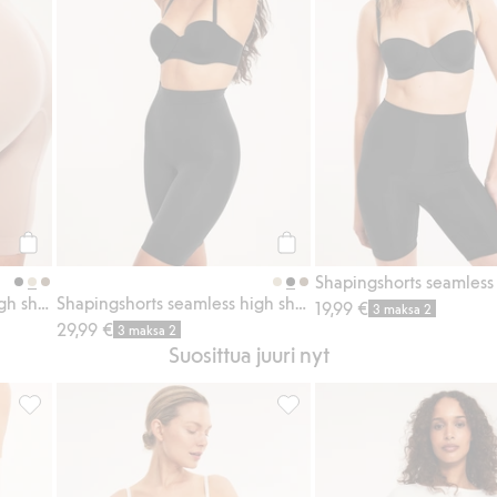
Osta
Osta
Shapingshorts seamless high shape
Shapingshorts seamless high shape
19,99 €
3 maksa 2
29,99 €
3 maksa 2
Suosittua juuri nyt
suosikkeihin
Seamless shortsialushousut, Lisää suosikkeihin
Shapingshorts seamless light 