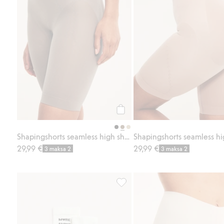
Osta
Shapingshorts seamless high shape
29,99 €
29,99 €
3 maksa 2
3 maksa 2
Kuviolliset sukat, 2 paria, Lisää 