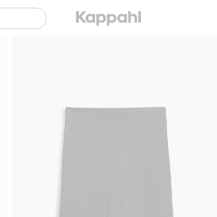
Sujuva maksaminen Klarnalla
Ilmaiset toimitusvaiht