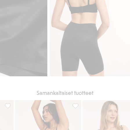
Samankaltaiset tuotteet
pe, Lisää suosikkeihin
Shapingshorts seamless high shape, Lisää suosikkeihin
Shapingshorts seamless high 