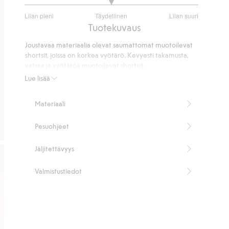
3
Liian pieni
Täydellinen
Liian suuri
/
Perustuu
Tuotekuvaus
5
50
Joustavaa materiaalia olevat saumattomat muotoilevat
ääneen
shortsit, joissa on korkea vyötärö. Kevyesti takamusta,
vatsaa ja vyötäröä muotoilevat shortsit.
Korkea vyötärö
Lue lisää
Kevyesti muotoilevat
Sisältää 72 % kierrätettyä polyamidia.
Materiaali
Tuotenumero
:
362079
Kierrätettyä polyamidia sisältävä sekoitekangas
Pesuohjeet
Jäljitettävyys
Valmistustiedot