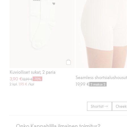
Osta
Kuviolliset sukat, 2 paria
Seamless shortsialushousu
3,90 €
-70%
12,99 €
19,99 €
2 kpl.
1,95 €
/kpl
3 maksa 2
Shortsit
Cheeky
Onko Kappahlilla ilmainen toimitus?