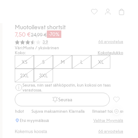
Muotoilevat shortsit
7,50 €
-70%
24,99 €
Keskimääräinen luokitus:
66
arvostelua
3.9
Väri:
Musta / yksivärinen
Koko:
Kokotaulukko
XS
S
M
L
XL
2XL
3XL
Seuraa, niin saat sähköpostin, kun kokosi on taas
varastossa.
Seuraa
Muotoilevat 
oehdot
Sujuva maksaminen Klarnalla
Ilmaiset toimitusvaihtoehdot
Etsi myymälässä
Valitse Myymälä
Kokemus koosta
66
arvostelua