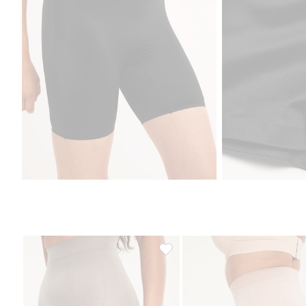
Shapingshorts seamless high sha