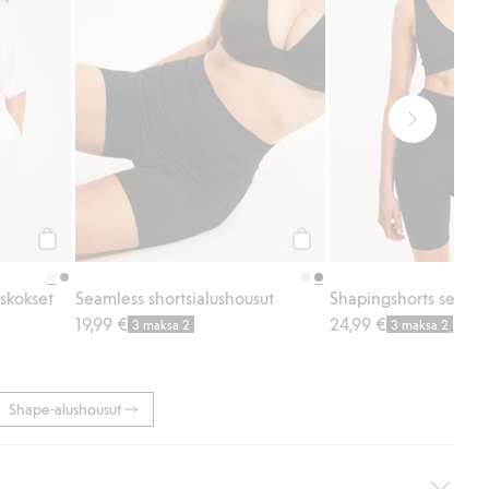
Osta
Osta
askokset
Seamless shortsialushousut
19,99 €
24,99 €
3 maksa 2
3 maksa 2
Shape-alushousut