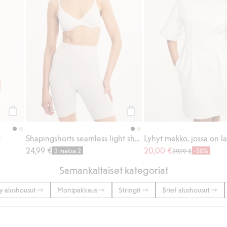
Osta
Osta
t
Shapingshorts seamless light shape
Lyhyt mekko, jossa on l
24,99 €
20,00 €
3 maksa 2
-50%
39,99 €
Samankaltaiset kategoriat
 alushousut
Monipakkaus
Stringit
Brief alushousut