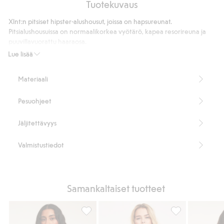
Tuotekuvaus
Kaarituelliset
pitsirintaliivit
Xlnt:n pitsiset hipster-alushousut, joissa on hapsureunat.
Pitsialushousuissa on normaalikorkea vyötärö, kapea resorireuna ja
puuvillavuorattu haaraosa.
Normaalikorkea vyötärö
Lue lisää
Hipsterimalli
Hapsureuna
Materiaali
Sisältää 84 % kierrätettyä polyamidia
Tuotenumero
:
901033
Pesuohjeet
Kierrätettyä polyamidia sisältävä sekoitekangas
Jäljitettävyys
Valmistustiedot
Samankaltaiset tuotteet
Modaalibokserit, Lisää suosikkeihin
Saumattomat bok