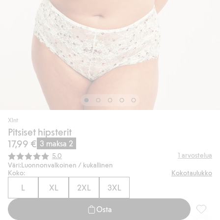
Xlnt
Pitsiset hipsterit
17,99 €
3 maksa 2
Keskimääräinen luokitus:
1
arvostelua
5.0
Väri:
Luonnonvalkoinen / kukallinen
Koko:
Kokotaulukko
L
XL
2XL
3XL
Osta
Pitsiset