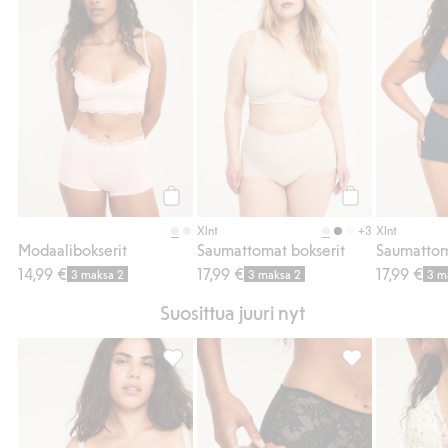
Osta
Osta
+3
Xlnt
Xlnt
Modaalibokserit
Saumattomat bokserit
Saumattom
14,99 €
17,99 €
17,99 €
3 maksa 2
3 maksa 2
3 m
Suosittua juuri nyt
Kaarituelliset pitsirintaliivit, Lisää suosikke
Pitsiä olevat br