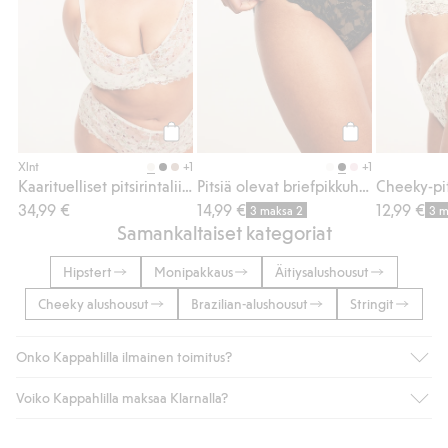
Osta
Osta
+1
+1
Xlnt
Kaarituelliset pitsirintaliivit
Pitsiä olevat briefpikkuhousut
Cheeky-pit
34,99 €
14,99 €
12,99 €
3 maksa 2
3 m
Samankaltaiset kategoriat
Hipstert
Monipakkaus
Äitiysalushousut
Cheeky alushousut
Brazilian-alushousut
Stringit
Onko Kappahlilla ilmainen toimitus?
Voiko Kappahlilla maksaa Klarnalla?
Jos olet Kappahl Clubin jäsen, saat aina ilmaisen toimituksen
myymälään tai yli 50 euron ostoksiin, kun valitset toimituksen