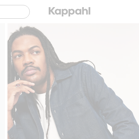
Sujuva maksaminen Klarnalla
Ilmaiset toimitusvaihtoehd