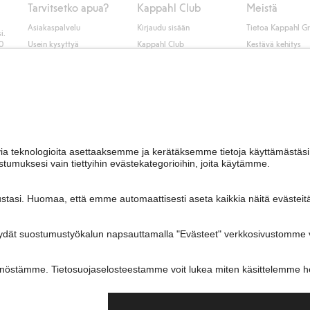
Tarvitsetko apua?
Kappahl Club
Meistä
Asiakaspalvelu
Kirjaudu sisään
Tietoa Kappahl G
i.
50
Usein kysyttyä
Kappahl Club
Kestävä kehitys
Tilaus
Jäsenyysehdot
Tule meille töihin
Ota yhteyttä
Lehdistö & uutise
Hae myymälä
Saavutettavuus
Tarkista lahjakortin
saldo
Personal styling
Peru ostoksesi