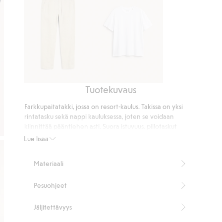
Tuotekuvaus
Huolitellut
Löysä
pellavahousut
puuvilla-
Farkkupaitatakki, jossa on resort-kaulus. Takissa on yksi
t-
rintatasku sekä nappi kauluksessa, joten se voidaan
paita
kiinnittää pääntiehen asti. Suora istuvuus, piilotaskut
sivusaumoissa sekä nappi mansetissa leveyden
Lue lisää
säätämiseen.
Suora istuvuus
Materiaali
Rintatasku
Sivutaskut.
Pesuohjeet
Pituus 72 cm koossa M
Tuotenumero
:
526962
Jäljitettävyys