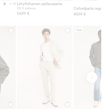
Lyhythihainen pellavapaita
+3
Oxfordpaita regular fi
100 % pellavaa
54,99 €
49,99 €
Uusi
te-t-paita, Lisää suosikkeihin
Takki, jossa on vakosamettikaulus, Lisää suosikkeihin
Huolitellut pellavahousut, 
Osta
Osta