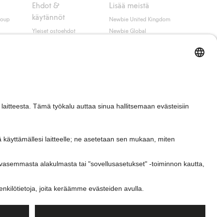
Ehdot &
Lisää meistä
käytännöt
roup
Newbie United Kingdom
Yleiset ostoehdot
Newbie Global
Tietosuojaseloste
Affiliate
t
Evästekäytäntö
Opiskelija-alennus
Ehdot #YesKappahl
#YesNewbie