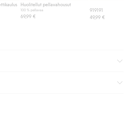
ttikaulus
Huolitellut pellavahousut
919191
100 % pellavaa
69,99 €
49,99 €
i pakettiautomaattiin (ei koske kotiinkuljetusta). Toimituskulut
ippumatta ostosummasta.
 myötä hyväksyt Klarnan ehdot.