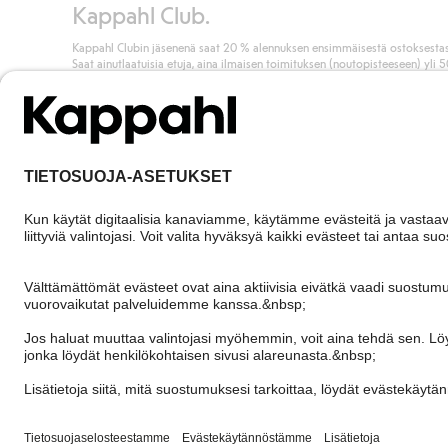
Kappahl Club.
Kappahl Clubin jäsenenä saat 20 % alennuksen ensimmäisestä ostoksestas
Saat ainutlaatuisia etuja, aina ilmaisen toimituksen (noutopisteeseen) yli 
euron ostoksista ja keräät pisteitä kaikista ostoksistasi ja aktiviteeteistasi.
Liity jäseneksi
Finland
Vaihda maata
Cookies