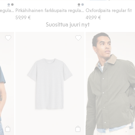
Pitkähihainen farkkupaita regular fit
Pitkähihainen farkkupaita regular fit
Oxfordpaita regular fit
59,99 €
49,99 €
Suosittua juuri nyt
a, Lisää suosikkeihin
Regular-mallinen puuvilla-t-paita, Lisää suosikkeihin
Regular-mallinen puuvillasekoi
Osta
Osta