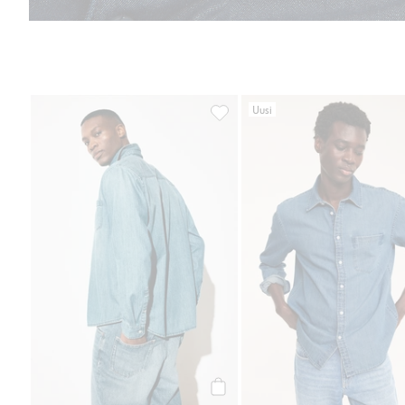
Uusi
Farkkupaita, Lisää suosikkeihin
Osta