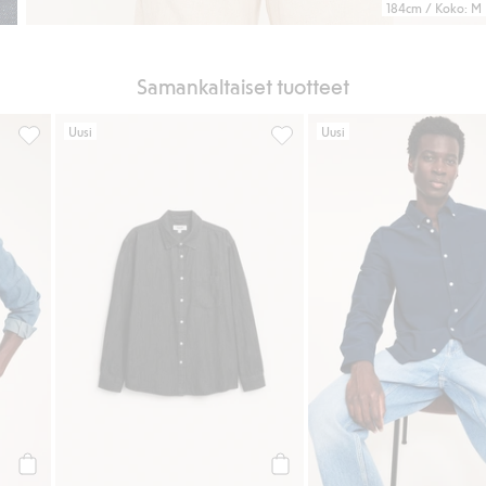
184cm / Koko: M
Samankaltaiset tuotteet
Uusi
Uusi
Pitkähihainen farkkupaita regular fit, Lisää suosikkeihin
Pitkähihainen farkkupaita regul
Osta
Osta