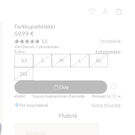
Farkkupaitatakki
59,99 €
Keskimääräinen luokitus:
1
arvostelua
5.0
Väri:
Denim / yksivärinen
Koko:
Kokotaulukko
XS
S
M
L
XL
2XL
Osta
Farkkupaitat
ot
Sujuva maksaminen Klarnalla
Ilmaiset toimitusvaihtoehdot
Suj
Etsi myymälässä
Valitse Myymälä
Yhdistä