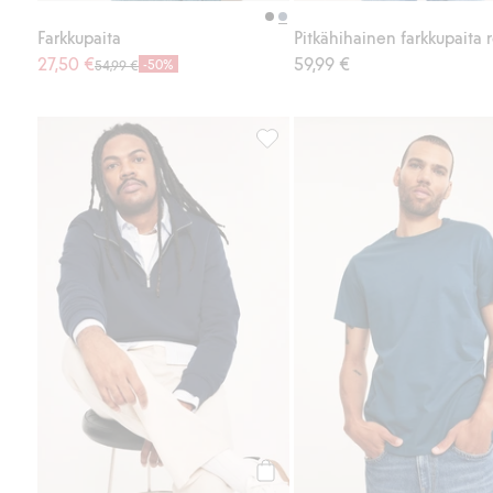
Farkkupaita
27,50 €
59,99 €
-50%
54,99 €
Puolivetoketjullinen collegepait
Osta