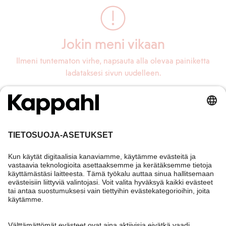
Jokin meni vikaan
Ilmeni tuntematon virhe, napsauta alla olevaa painiketta
ladataksesi sivun uudelleen.
Lataa sivu uudelleen