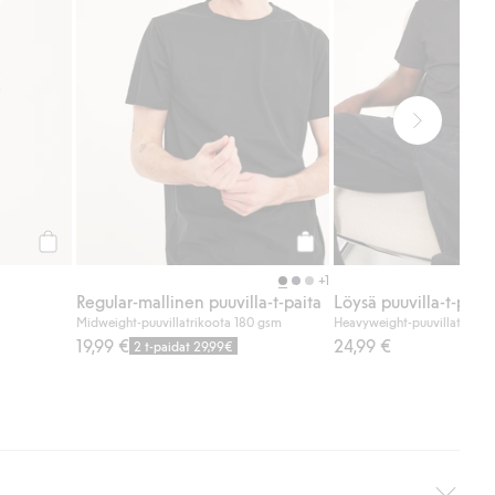
Osta
Osta
+1
Regular-mallinen puuvilla-t-paita
Löysä puuvilla-t-paita
Midweight-puuvillatrikoota 180 gsm
Heavyweight-puuvillatrikoo
19,99 €
24,99 €
2 t-paidat 29,99€