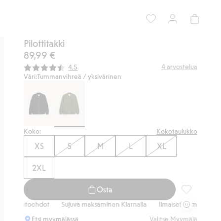
Pilottitakki
89,99 €
Keskimääräinen luokitus:
4
arvostelua
4.5
Väri:
Tummanvihreä / yksivärinen
Koko:
Kokotaulukko
XS
S
M
L
XL
2XL
Osta
Pilottitakki,
vaihtoehdot
Sujuva maksaminen Klarnalla
Ilmaiset toimitusvaihtoehd
Etsi myymälässä
Valitse Myymälä