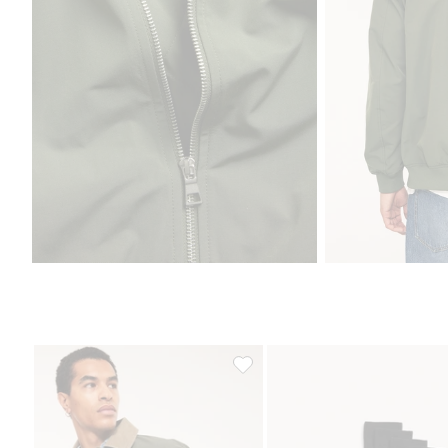
Takki, jossa on vakosamettikaulus