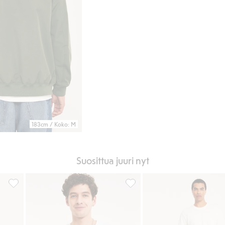
183cm / Koko: M
Suosittua juuri nyt
, Lisää suosikkeihin
4 paria sukkia, Lisää suosikkeihin
Löysä puuvilla-t-paita, Lisää s