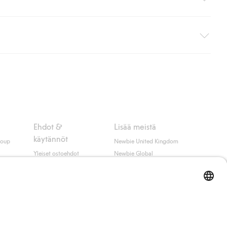
i pakettiautomaattiin (ei koske kotiinkuljetusta). Toimituskulut
ippumatta ostosummasta.
 myötä hyväksyt Klarnan ehdot.
Ehdot &
Lisää meistä
käytännöt
roup
Newbie United Kingdom
Yleiset ostoehdot
Newbie Global
Tietosuojaseloste
Affiliate
t
Evästekäytäntö
Opiskelija-alennus
Ehdot #YesKappahl
#YesNewbie