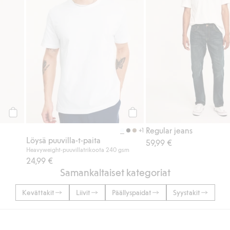
Osta
Osta
Regular jeans
+1
Löysä puuvilla-t-paita
59,99 €
Heavyweight-puuvillatrikoota 240 gsm
24,99 €
Samankaltaiset kategoriat
Kevättakit
Liivit
Päällyspaidat
Syystakit