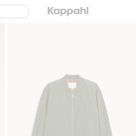
Sujuva maksaminen Klarnalla
Ilmaiset toimitus