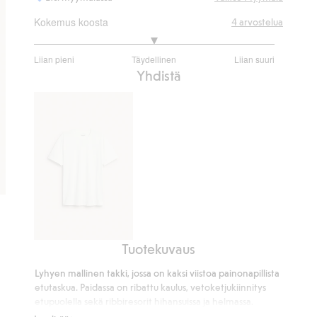
Kokemus koosta
4
arvostelua
3
Liian pieni
Täydellinen
Liian suuri
/
Perustuu
Yhdistä
5
3
ääneen
Tuotekuvaus
Löysä
puuvilla-
Lyhyen mallinen takki, jossa on kaksi viistoa painonapillista
t-
etutaskua. Paidassa on ribattu kaulus, vetoketjukiinnitys
paita
etupuolella sekä ribbiresorit hihansuissa ja helmassa.
Painonapillinen sisätasku.