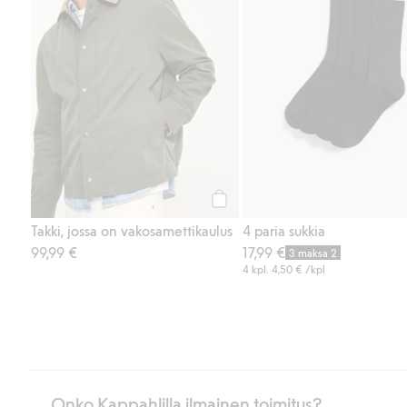
Osta
Takki, jossa on vakosamettikaulus
4 paria sukkia
99,99 €
17,99 €
3 maksa 2
4 kpl.
4,50 €
/kpl
Onko Kappahlilla ilmainen toimitus?