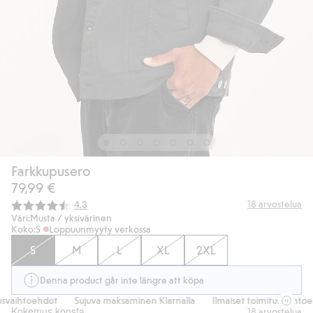
Farkkupusero
79,99 €
Keskimääräinen luokitus:
18
arvostelua
4.3
Väri:
Musta / yksivärinen
Koko:
S
Loppuunmyyty verkossa
S
M
L
XL
2XL
Denna product går inte längre att köpa
svaihtoehdot
Sujuva maksaminen Klarnalla
Ilmaiset toimitusvaihtoeh
Kokemus koosta
18
arvostelua