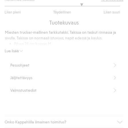
3.666666666666667
Liian pieni
Täydellinen
Liian suuri
/
Perustuu
5
Tuotekuvaus
15
ääneen
Miesten trucker-mallinen farkkutakki. Takissa on taskut rinnassa ja
sivulla. Takissa on normaali istuvuus, napit edessä ja kaulus.
Pituus 74 cm koossa M
Normaali istuvuus
Lue lisää
Napit edessä
Tuotenumero
:
405142
Pesuohjeet
Jäljitettävyys
Valmistustiedot
Onko Kappahlilla ilmainen toimitus?