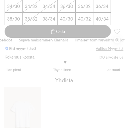
34/30
34/32
34/34
36/30
36/32
36/34
38/30
38/32
38/34
40/30
40/32
40/34
Osta
Regular
ehdot
Sujuva maksaminen Klarnalla
Ilmaiset toimitusvaihtoehdot
Etsi myymälässä
Valitse Myymälä
Kokemus koosta
100
arvostelua
3.082191780821918
Liian pieni
Täydellinen
Liian suuri
/
Perustuu
5
Yhdistä
73
ääneen