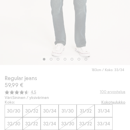
183cm / Koko: 33/34
Regular jeans
59,99 €
Keskimääräinen luokitus:
100
arvostelua
4.5
Väri:
Sininen / yksivärinen
Koko:
Kokotaulukko
30/30
30/32
30/34
31/30
31/32
31/34
32/30
32/32
32/34
33/30
33/32
33/34