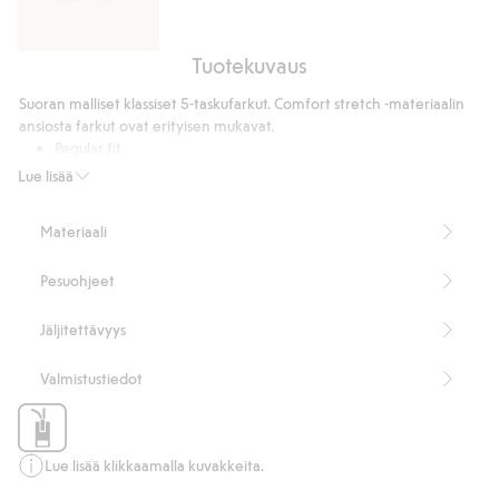
Tuotekuvaus
Regular-
mallinen
Suoran malliset klassiset 5-taskufarkut. Comfort stretch -materiaalin
puuvilla-
ansiosta farkut ovat erityisen mukavat.
t-
Regular fit
paita
5-taskumalli
Lue lisää
Normaalikorkea vyötärö
Vetoketjullinen sepalus
Materiaali
Sisälahkeen pituus 81 cm koossa 33/32
Tuotenumero
:
675173
Pesuohjeet
Jäljitettävyys
Valmistustiedot
Lue lisää klikkaamalla kuvakkeita.