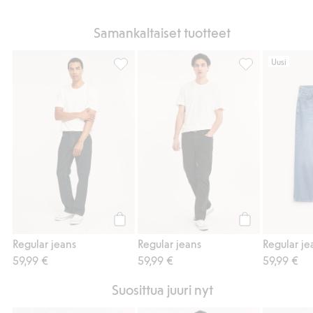
Samankaltaiset tuotteet
Uusi
Regular jeans, Lisää suosikkeihin
Regular jeans, L
Osta
Osta
Regular jeans
Regular jeans
Regular je
59,99 €
59,99 €
59,99 €
Suosittua juuri nyt