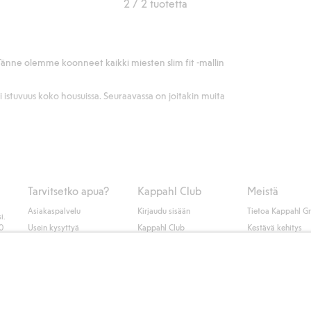
2 / 2 tuotetta
 Tänne olemme koonneet kaikki miesten slim fit -mallin
pi istuvuus koko housuissa. Seuraavassa on joitakin muita
Tarvitsetko apua?
Kappahl Club
Meistä
Asiakaspalvelu
Kirjaudu sisään
Tietoa Kappahl G
i.
erilaisia kulutuksia. Kaikki farkkupesumme sopivat yhtä hyvin
50
Usein kysyttyä
Kappahl Club
Kestävä kehitys
nssa valitset ne yhdistettäväksi.
Tilaus
Jäsenyysehdot
Tule meille töihin
opii täydellisesti yksinkertainen perus-t-paita. Joko
Ota yhteyttä
Lehdistö & uutise
Viileämpinä päivinä näitä farkkuja on yhtä mukava käyttää
Hae myymälä
Saavutettavuus
Tarkista lahjakortin
yhdistää niihin siistin kauluspaidan tai paitatakin.
saldo