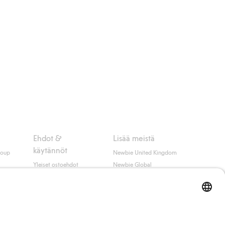
Ehdot &
Lisää meistä
käytännöt
roup
Newbie United Kingdom
Yleiset ostoehdot
Newbie Global
Tietosuojaseloste
Affiliate
t
Evästekäytäntö
Opiskelija-alennus
Ehdot #YesKappahl
#YesNewbie