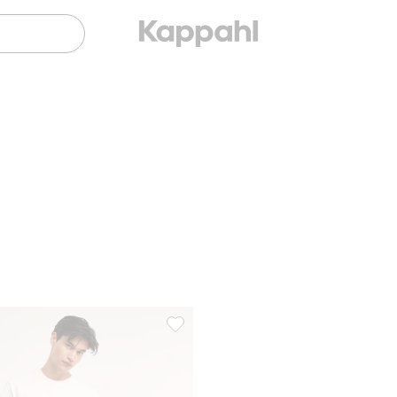
osikkeihin
Silm jeans, Lisää suosikkeihin