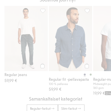
Regular jeans, Lisää suosikkeihin
Regular fit -pel
Osta
Osta
Regular jeans
Regular fit -pellavapaita
59,99 €
100 % pellavaa
Midweight-puu
180 gsm
59,99 €
19,99 €
2 t
Samankaltaiset kategoriat
Regular-farkut
Slim-farkut