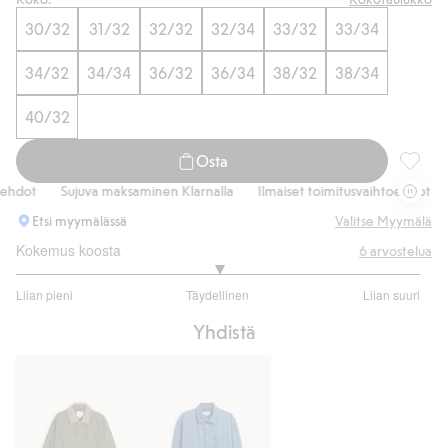
30/32
31/32
32/32
32/34
33/32
33/34
34/32
34/34
36/32
36/34
38/32
38/34
40/32
Osta
Normaal
hdot
Sujuva maksaminen Klarnalla
Ilmaiset toimitusvaihtoehdot
S
Etsi myymälässä
Valitse Myymälä
Kokemus koosta
6
arvostelua
3
Liian pieni
Täydellinen
Liian suuri
/
Perustuu
5
Yhdistä
5
ääneen