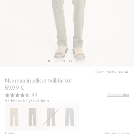
183cm / Koko: 33/34
Normaalimalliset tvillifarkut
59,99 €
Keskimääräinen luokitus:
6
arvostelua
4.3
Väri:
Vihreä / yksivärinen
Koko:
Kokotaulukko