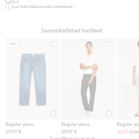
Lue lisää klikkaamalla kuvakkeita.
Samankaltaiset tuotteet
Uusi
Regular jeans, Lisää suosikkeihin
Regular jeans, L
Osta
Osta
Regular jeans
Regular jeans
Regular je
59,99 €
59,99 €
18,00 €
59,
Suosittua juuri nyt