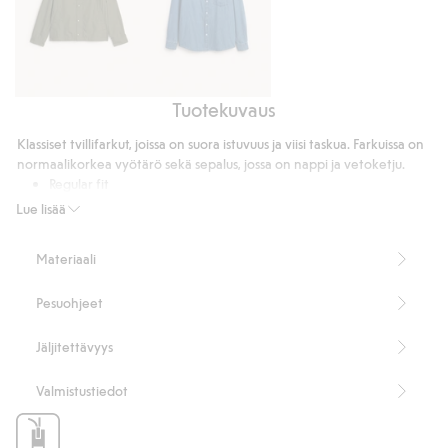
Tuotekuvaus
Takki,
Pitkähihainen
jossa
farkkupaita
Klassiset tvillifarkut, joissa on suora istuvuus ja viisi taskua. Farkuissa on
on
regular
normaalikorkea vyötärö sekä sepalus, jossa on nappi ja vetoketju.
vakosamettikaulus
fit
Regular fit
5-taskumalli
Lue lisää
Normaalikorkea vyötärö
Vetoketjullinen sepalus
Materiaali
Sisälahkeen pituus 81 cm koossa 33/32
Tuotenumero
:
537951
Pesuohjeet
Jäljitettävyys
Valmistustiedot