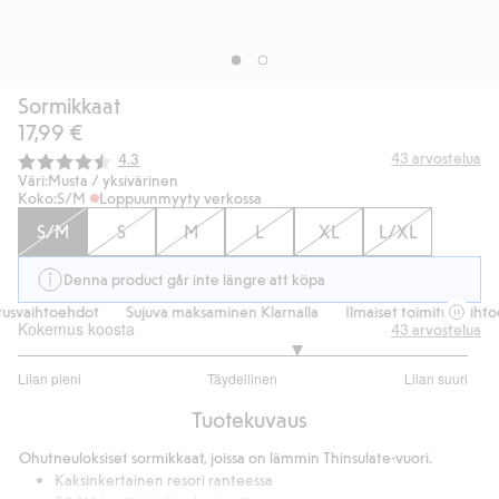
Sormikkaat
17,99 €
Keskimääräinen luokitus:
43
arvostelua
4.3
Väri:
Musta / yksivärinen
Koko:
S/M
Loppuunmyyty verkossa
S/M
S
M
L
XL
L/XL
Denna product går inte längre att köpa
tusvaihtoehdot
Sujuva maksaminen Klarnalla
Ilmaiset toimitusvaihto
Kokemus koosta
43
arvostelua
3.482758620689655
Liian pieni
Täydellinen
Liian suuri
/
Perustuu
5
Tuotekuvaus
29
ääneen
Ohutneuloksiset sormikkaat, joissa on lämmin Thinsulate-vuori.
Kaksinkertainen resori ranteessa