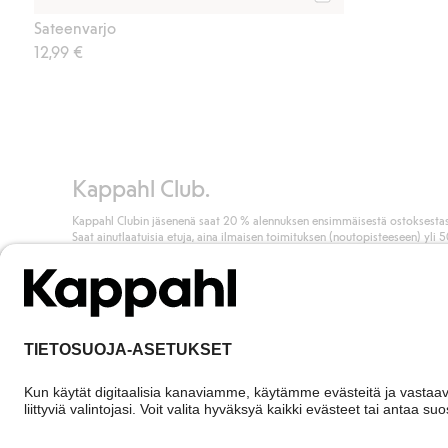
Osta
Sateenvarjo
12,99 €
Kappahl Club.
Kappahl Clubin jäsenenä saat 20 % alennuksen ensimmäisestä ostoksestas
Saat ainutlaatuisia etuja, aina ilmaisen toimituksen (noutopisteeseen) yli 
euron ostoksista ja keräät pisteitä kaikista ostoksistasi ja aktiviteeteistasi.
Liity jäseneksi