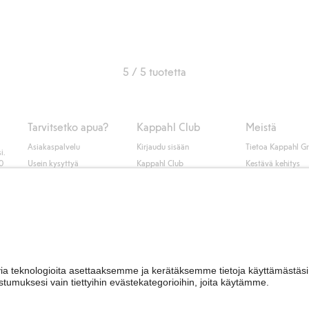
5 / 5 tuotetta
Tarvitsetko apua?
Kappahl Club
Meistä
Asiakaspalvelu
Kirjaudu sisään
Tietoa Kappahl G
i.
50
Usein kysyttyä
Kappahl Club
Kestävä kehitys
Tilaus
Jäsenyysehdot
Tule meille töihin
Ota yhteyttä
Lehdistö & uutise
Hae myymälä
Saavutettavuus
Tarkista lahjakortin
saldo
Personal styling
Peru ostoksesi