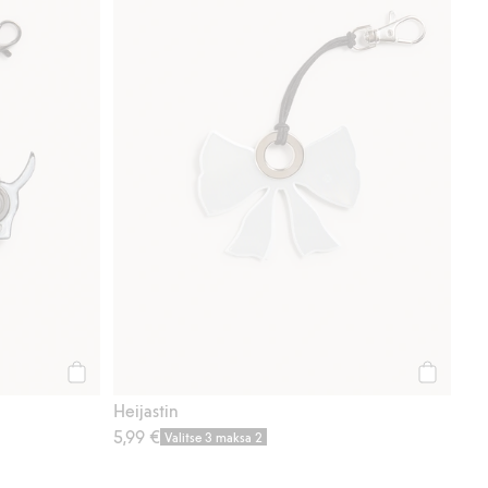
Osta
Osta
Heijastin
5,99 €
Valitse 3 maksa 2