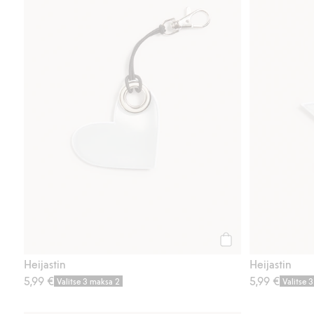
Osta
Heijastin
Heijastin
5,99 €
5,99 €
Valitse 3 maksa 2
Valitse 