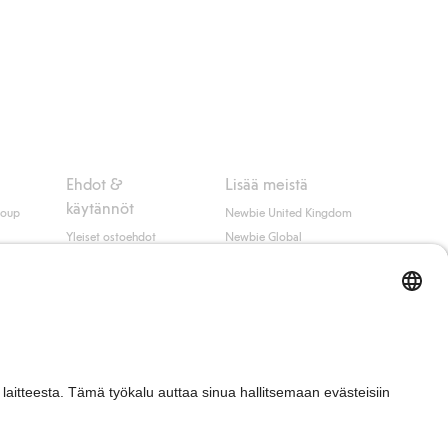
Ehdot &
Lisää meistä
käytännöt
roup
Newbie United Kingdom
Yleiset ostoehdot
Newbie Global
Tietosuojaseloste
Affiliate
t
Evästekäytäntö
Opiskelija-alennus
Ehdot #YesKappahl
#YesNewbie