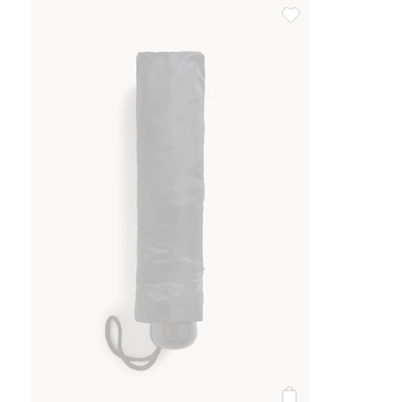
Sateenvarjo, Lisää s