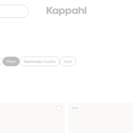
Muut
Vaatteiden huolto
Vyöt
Uusi
ikkeihin
Heijastin, Lisää suosikkeihin