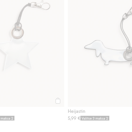
Osta
Heijastin
5,99 €
3 maksa 2
Valitse 3 maksa 2