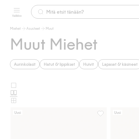
Valikko
Miehet
Asusteet
Muut
Muut Miehet
Aurinkolasit
Hatut & lippikset
Huivit
Lapaset & käsineet
Suuret
Valitse
kuvat
Normaalit
tuotekortin
kuvat
Pienet
asettelu
kuvat
Uusi
Uusi
Heijastin, Lisää suos