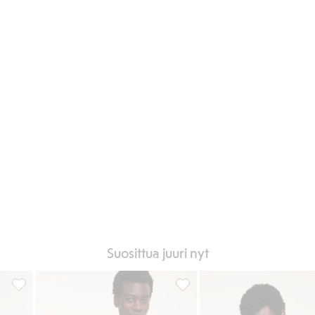
Suosittua juuri nyt
uosikkeihin
919191, Lisää suosikkeihin
T-paita, jossa pyöreä pääntie,