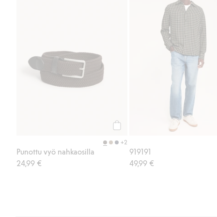
Osta
+2
Punottu vyö nahkaosilla
919191
24,99 €
49,99 €