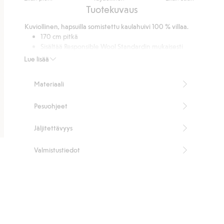
/
Perustuu
Tuotekuvaus
5
11
Kuviollinen, hapsuilla somistettu kaulahuivi 100 % villaa.
ääneen
170 cm pitkä
Sisältää Responsible Wool Standardin mukaisesti
sertifioitua villaa
Lue lisää
Tuotenumero
:
478438
RWS-sertifioitu villa
Materiaali
Pesuohjeet
Jäljitettävyys
Valmistustiedot