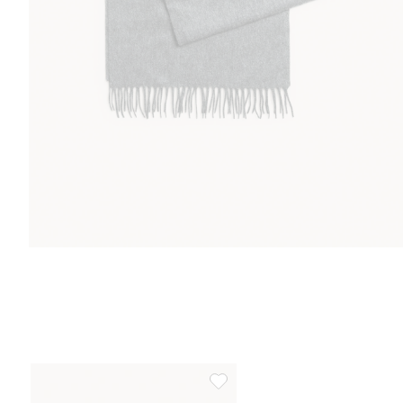
Ruudullinen villakaulaliina, Lisä