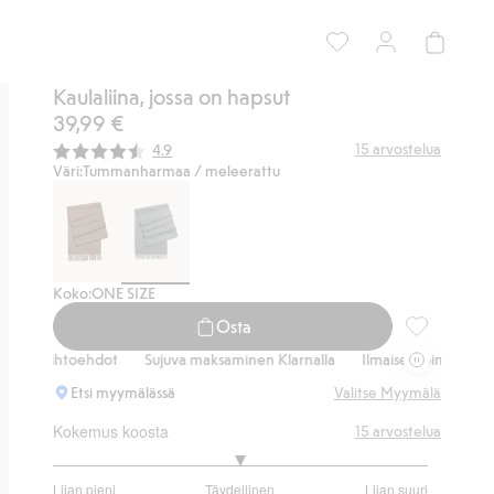
Kaulaliina, jossa on hapsut
39,99 €
Keskimääräinen luokitus:
15
arvostelua
4.9
Väri:
Tummanharmaa / meleerattu
Koko:
ONE SIZE
Osta
Kaulaliina, 
svaihtoehdot
Sujuva maksaminen Klarnalla
Ilmaiset toimitusvaihtoe
Etsi myymälässä
Valitse Myymälä
Kokemus koosta
15
arvostelua
3
Liian pieni
Täydellinen
Liian suuri