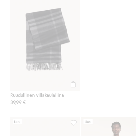
Osta
Ruudullinen villakaulaliina
39,99 €
Uusi
Uusi
Punottu vyö nahkaosilla, Lisää s