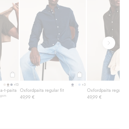
Osta
Osta
+13
+3
a-t-paita
Oxfordpaita regular fit
Oxfordpaita regular fi
0 gsm
49,99 €
49,99 €