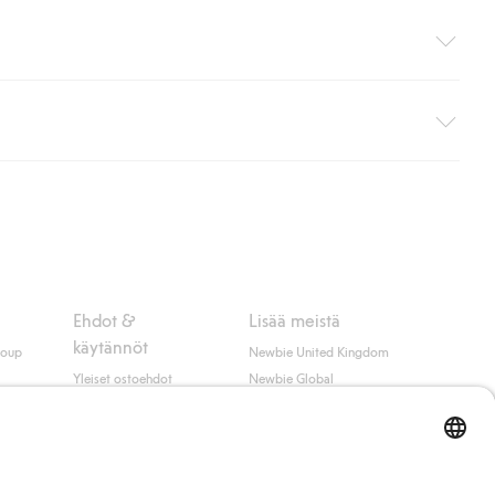
i pakettiautomaattiin (ei koske kotiinkuljetusta). Toimituskulut
ippumatta ostosummasta.
 myötä hyväksyt Klarnan ehdot.
Ehdot &
Lisää meistä
käytännöt
roup
Newbie United Kingdom
Yleiset ostoehdot
Newbie Global
Tietosuojaseloste
Affiliate
t
Evästekäytäntö
Opiskelija-alennus
Ehdot #YesKappahl
#YesNewbie