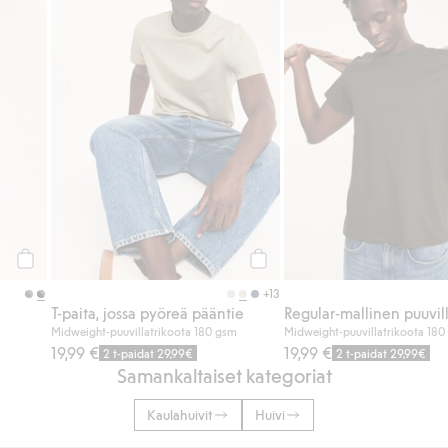
Osta
Osta
+13
T-paita, jossa pyöreä pääntie
Regular-mallinen puuvill
Midweight-puuvillatrikoota 180 gsm
Midweight-puuvillatrikoota 18
19,99 €
19,99 €
2 t-paidat 29,99€
2 t-paidat 29,99€
Samankaltaiset kategoriat
Kaulahuivit
Huivi