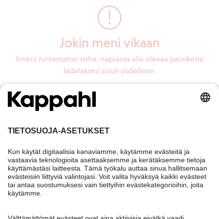
Jokin meni vikaan
Ilmeni tuntematon virhe, napsauta alla olevaa painiketta
ladataksesi sivun uudelleen.
Lataa sivu uudelleen