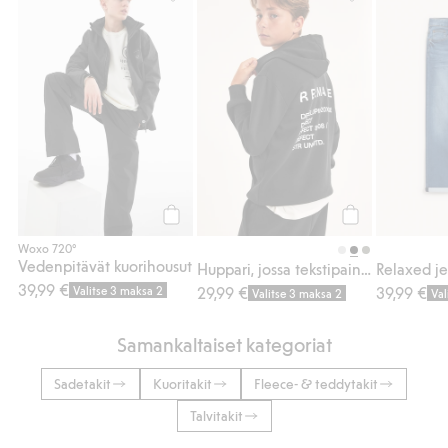
Vedenpitävät kuorihousut, Lisää suosikkeih
Huppari, jossa t
Osta
Osta
Woxo 720°
Vedenpitävät kuorihousut
Huppari, jossa tekstipainatus
39,99 €
Valitse 3 maksa 2
29,99 €
39,99 €
Valitse 3 maksa 2
Val
Samankaltaiset kategoriat
Sadetakit
Kuoritakit
Fleece- & teddytakit
Talvitakit