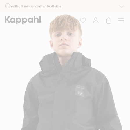
Valitse 3 maksa 2 lasten tuotteista
Ei Newbie. Ostaessasi 2 tuotetta tai enemmän. Voimassa 3-16.8. asti
myymälässä ja verkossa. Ei voi yhdistää muihin alennuksiin tai tarjouksiin.
Osta nyt