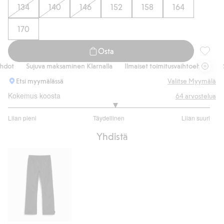
134
140
146
152
158
164
170
Osta
Vedenpi
ot
Sujuva maksaminen Klarnalla
Ilmaiset toimitusvaihtoehdot
Suj
Etsi myymälässä
Valitse Myymälä
Kokemus koosta
64
arvostelua
3.115384615384615
Liian pieni
Täydellinen
Liian suuri
/
Perustuu
5
Yhdistä
52
ääneen