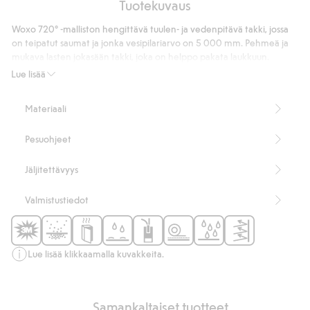
Tuotekuvaus
Vedenpitävät
kuorihousut
Woxo 720° -malliston hengittävä tuulen- ja vedenpitävä takki, jossa
on teipatut saumat ja jonka vesipilariarvo on 5 000 mm. Pehmeä ja
mukava lasten jokasään takki, joka on helppo pakata laukkuun.
Takissa on vetoketjukiinnitys ja tuuliläppä etupuolella, vetoketjulliset
Lue lisää
taskut sivuilla ja irrotettava huppu säädettävällä joustonauhalla.
Verkkokangasvuori sisäpuolella ja pehmeää harjattua kangasta
Materiaali
kauluksen sisäpuolella. Tyylikäs sadetakki, jossa on pieni painatus
rinnassa, heijastimet takana ja heijastavat logomerkit hihoissa.
Pesuohjeet
Sisältää 100 % kierrätettyä polyesteriä.
Tuotenumero
:
220541
Jäljitettävyys
Kierrätetty polyesteri
Valmistustiedot
Lue lisää klikkaamalla kuvakkeita.
Samankaltaiset tuotteet