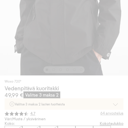
Woxo 720°
Vedenpitävä kuoritakki
49,99 €
Valitse 3 maksa 2
Valitse 3 maksa 2 lasten tuotteista
Ei Newbie. Ostaessasi 2 tuotetta tai enemmän. Voimassa 3-16.8. asti
Keskimääräinen luokitus:
64
arvostelua
4.7
myymälässä ja verkossa. Ei voi yhdistää muihin alennuksiin tai tarjouksiin.
Väri:
Musta / yksivärinen
Koko:
Kokotaulukko
Osta nyt