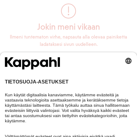
Jokin meni vikaan
Ilmeni tuntematon virhe, napsauta alla olevaa painiketta
ladataksesi sivun uudelleen.
Lataa sivu uudelleen