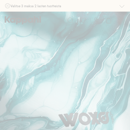
Valitse 3 maksa 2 lasten tuotteista
Ei Newbie. Ostaessasi 2 tuotetta tai enemmän. Voimassa 3-16.8. asti
myymälässä ja verkossa. Ei voi yhdistää muihin alennuksiin tai tarjouksiin.
Osta nyt