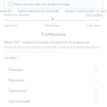
Denna product går inte längre att köpa
oehdot
Sujuva maksaminen Klarnalla
Ilmaiset toimitusvaihtoehdot
Kokemus koosta
2
arvostelua
3
Liian pieni
Täydellinen
Liian suuri
/
Perustuu
5
Tuotekuvaus
1
ääneen
Woxo 720° -malliston kuviolliset uimashortsit. Shortseissa on
resorinauha ja kiristysnyöri vyötäröllä, sivutaskut ja verkkokankaiset
sisäshortsit. Pieni logo toisessa lahkeessa.
Sisältää 100 % kierrätettyä polyesteriä.
Lue lisää
Tuotenumero
:
536755
Kierrätetty polyesteri
Materiaali
Pesuohjeet
Jäljitettävyys
Valmistustiedot