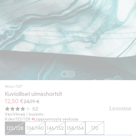
Woxo 720°
Kuviolliset uimashortsit
12,50 €
24,99 €
Keskimääräinen luokitus:
2
arvostelua
4.0
Väri:
Vihreä / kuvioitu
Koko:
122/128
Loppuunmyyty verkossa
122/128
134/140
146/152
158/164
170