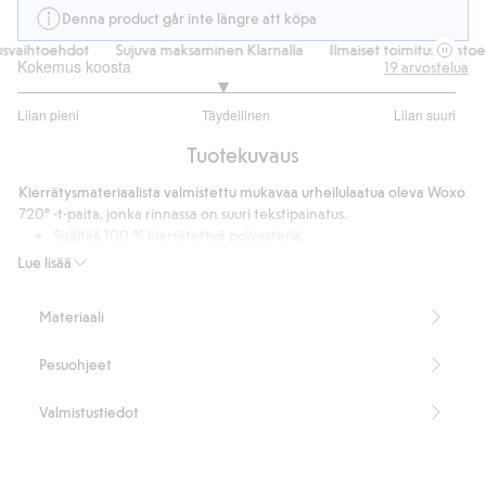
Denna product går inte längre att köpa
svaihtoehdot
Sujuva maksaminen Klarnalla
Ilmaiset toimitusvaihtoeh
Kokemus koosta
19
arvostelua
2.866666666666667
Liian pieni
Täydellinen
Liian suuri
/
Perustuu
5
Tuotekuvaus
15
ääneen
Kierrätysmateriaalista valmistettu mukavaa urheilulaatua oleva Woxo
720° -t-paita, jonka rinnassa on suuri tekstipainatus.
Sisältää 100 % kierrätettyä polyesteriä.
Sisältää 100 % kierrätettyä polyesteriä.
Lue lisää
Tuotenumero
:
366401
Kierrätetty polyesteri
Materiaali
Pesuohjeet
Valmistustiedot