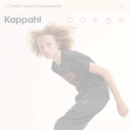
Valitse 3 maksa 2 lasten tuotteista
Ei Newbie. Ostaessasi 2 tuotetta tai enemmän. Voimassa 3-16.8. asti
myymälässä ja verkossa. Ei voi yhdistää muihin alennuksiin tai tarjouksiin.
Osta nyt