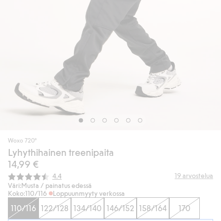
Woxo 720°
Lyhythihainen treenipaita
14,99 €
Keskimääräinen luokitus:
19
arvostelua
4.4
Väri:
Musta / painatus edessä
Koko:
110/116
Loppuunmyyty verkossa
110/116
122/128
134/140
146/152
158/164
170