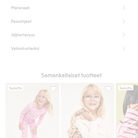
Materiaali
Pesuohjeet
Jäljitettävyys
Valmistustiedot
Samankaltaiset tuotteet
Suosittu
Suosittu
Ribattu toppi babylock-viimeistelyllä, Lisä
Pitkähihainen ri