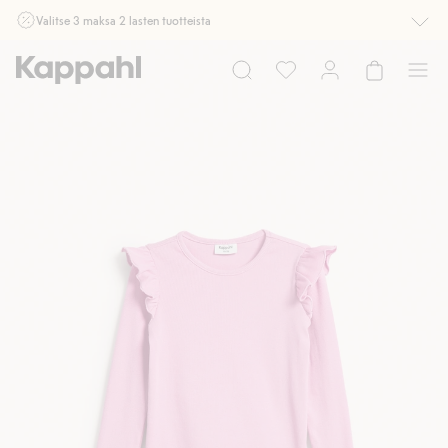
Valitse 3 maksa 2 lasten tuotteista
Ei Newbie. Ostaessasi 2 tuotetta tai enemmän. Voimassa 3-16.8. asti
myymälässä ja verkossa. Ei voi yhdistää muihin alennuksiin tai tarjouksiin.
Osta nyt