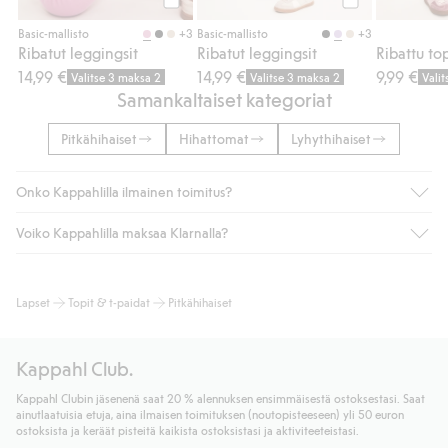
Osta
Osta
+3
+3
Basic-mallisto
Basic-mallisto
Ribatut leggingsit
Ribatut leggingsit
14,99 €
14,99 €
9,99 €
Valitse 3 maksa 2
Valitse 3 maksa 2
Vali
Samankaltaiset kategoriat
Pitkähihaiset
Hihattomat
Lyhythihaiset
Onko Kappahlilla ilmainen toimitus?
Voiko Kappahlilla maksaa Klarnalla?
Jos olet Kappahl Clubin jäsen, saat aina ilmaisen toimituksen
myymälään tai yli 50 euron ostoksiin, kun valitset toimituksen
noutopisteeseen tai pakettiautomaattiin (ei koske
Kyllä. Yhteistyössä Klarnan kanssa tarjoamme sujuvat
Lapset
Topit & t-paidat
Pitkähihaiset
kotiinkuljetusta). Toimituskulut poistuvat automaattisesti, kun
maksutavat, kuten laskun, sekä muita maksuvaihtoehtoja.
olet kirjautunut sisään ja tunnistautunut jäseneksi.
Kassalla annettujen tietojen myötä hyväksyt Klarnan ehdot.
Muussa tapauksessa toimitus maksaa 4,99 € PostNordin
Klikkaamalla “Maksa tilaus” hyväksyt Kappahlin yleiset ehdot.
Kappahl Club.
noutopisteeseen tai pakettiautomaattiin ja PostNordin
Lisätietoja Klarnan maksuehdoista
(ulkoinen linkki).
kotiinkuljetuksella 6,99 €, riippumatta ostosummasta.
Kappahl Clubin jäsenenä saat 20 % alennuksen ensimmäisestä ostoksestasi. Saat
Lue lisää
ainutlaatuisia etuja, aina ilmaisen toimituksen (noutopisteeseen) yli 50 euron
Lue lisää
ostoksista ja keräät pisteitä kaikista ostoksistasi ja aktiviteeteistasi.