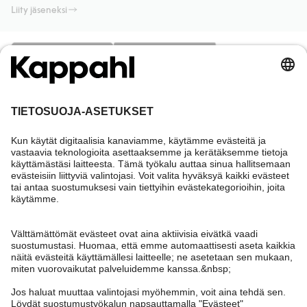
Liity jäseneksi
Tarvitsetko apua?
Asiakaspalvelu
Kappahl Club
Usein kysyttyä
Kirjaudu sisään
Meistä
Tilaus
Kappahl Club
Tietoa Kappahl Group
Ehdot & käytännöt
Ota yhteyttä
Jäsenyysehdot
Kestävä kehitys
Yleiset ostoehdot
Lisää meistä
Hae myymälä
Tule meille töihin