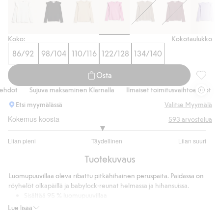
Koko:
Kokotaulukko
86/92
98/104
110/116
122/128
134/140
Osta
Pitkähi
hdot
Sujuva maksaminen Klarnalla
Ilmaiset toimitusvaihtoehdot
S
Etsi myymälässä
Valitse Myymälä
Kokemus koosta
593
arvostelua
2.892761394101877
Liian pieni
Täydellinen
Liian suuri
/
Perustuu
5
Tuotekuvaus
373
ääneen
Luomupuuvillaa oleva ribattu pitkähihainen peruspaita. Paidassa on
röyhelöt olkapäillä ja babylock-reunat helmassa ja hihansuissa.
Sisältää 95 % luomupuuvillaa
Tuotenumero
:
912352
Lue lisää
Cotton in conversion -ohjelman luomupuuvilla – GOTS