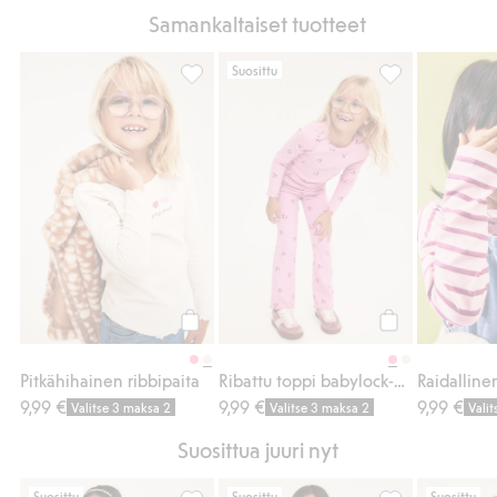
Samankaltaiset tuotteet
Suosittu
Pitkähihainen ribbipaita, Lisää suosikkeihi
Ribattu toppi ba
Osta
Osta
Pitkähihainen ribbipaita
Ribattu toppi babylock-viimeistelyllä
9,99 €
9,99 €
9,99 €
Valitse 3 maksa 2
Valitse 3 maksa 2
Vali
Suosittua juuri nyt
Suosittu
Suosittu
Suosittu