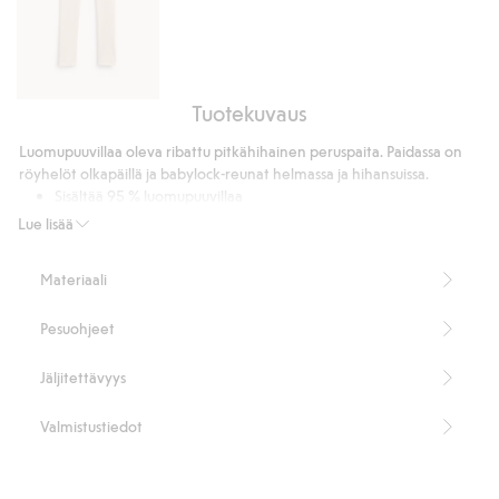
Tuotekuvaus
Ribatut
leggingsit
Luomupuuvillaa oleva ribattu pitkähihainen peruspaita. Paidassa on
röyhelöt olkapäillä ja babylock-reunat helmassa ja hihansuissa.
Sisältää 95 % luomupuuvillaa
Tuotenumero
:
912345
Lue lisää
Cotton in conversion -ohjelman luomupuuvilla – GOTS
Materiaali
Pesuohjeet
Jäljitettävyys
Valmistustiedot