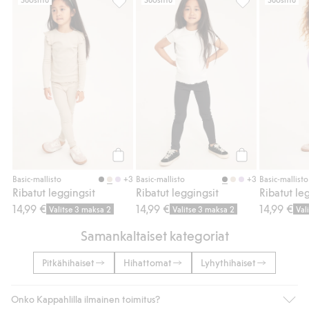
Ribatut leggingsit, Lisää suosikkeihin
Ribatut leggings
Osta
Osta
+3
+3
Basic-mallisto
Basic-mallisto
Basic-mallisto
Ribatut leggingsit
Ribatut leggingsit
Ribatut le
14,99 €
14,99 €
14,99 €
Valitse 3 maksa 2
Valitse 3 maksa 2
Val
Samankaltaiset kategoriat
Pitkähihaiset
Hihattomat
Lyhythihaiset
Onko Kappahlilla ilmainen toimitus?