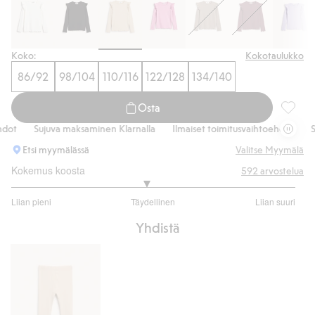
Koko:
Kokotaulukko
86/92
98/104
110/116
122/128
134/140
Osta
Pitkähi
t
Sujuva maksaminen Klarnalla
Ilmaiset toimitusvaihtoehdot
Suju
Etsi myymälässä
Valitse Myymälä
Kokemus koosta
592
arvostelua
2.89247311827957
Liian pieni
Täydellinen
Liian suuri
/
Perustuu
5
Yhdistä
372
ääneen