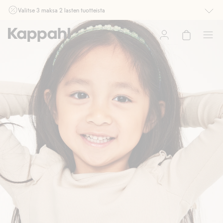
Valitse 3 maksa 2 lasten tuotteista
Ei Newbie. Ostaessasi 2 tuotetta tai enemmän. Voimassa 3-16.8. asti
myymälässä ja verkossa. Ei voi yhdistää muihin alennuksiin tai tarjouksiin.
Osta nyt