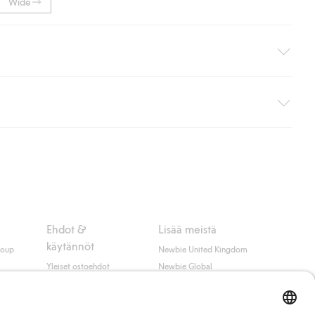
Wide
i pakettiautomaattiin (ei koske kotiinkuljetusta). Toimituskulut
ippumatta ostosummasta.
 myötä hyväksyt Klarnan ehdot.
Ehdot &
Lisää meistä
käytännöt
roup
Newbie United Kingdom
Yleiset ostoehdot
Newbie Global
Tietosuojaseloste
Affiliate
t
Evästekäytäntö
Opiskelija-alennus