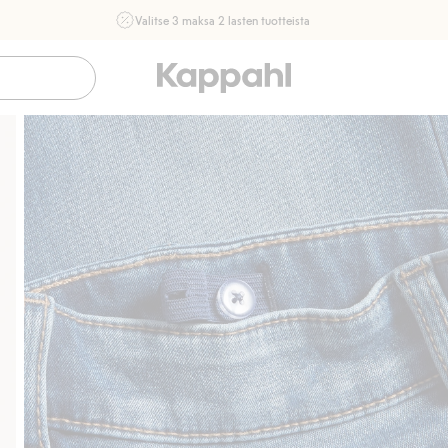
Valitse 3 maksa 2 lasten tuotteista
Ei Newbie. Ostaessasi 2 tuotetta tai enemmän. Voimassa 3-
16.8. asti myymälässä ja verkossa. Ei voi yhdistää muihin
alennuksiin tai tarjouksiin.
Osta nyt