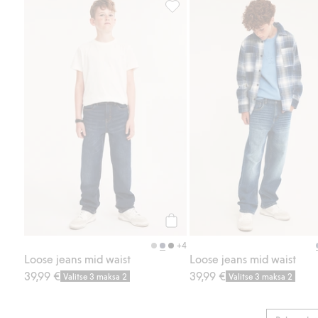
Loose jeans mid waist, Lisää suo
Osta
+4
Loose jeans mid waist
Loose jeans mid waist
39,99 €
39,99 €
Valitse 3 maksa 2
Valitse 3 maksa 2