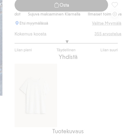
Osta
Relaxed jea
hdot
Sujuva maksaminen Klarnalla
Ilmaiset toimitusvaihtoehdot
S
Etsi myymälässä
Valitse Myymälä
Kokemus koosta
355
arvostelua
3.039840637450199
Liian pieni
Täydellinen
Liian suuri
/
Perustuu
Yhdistä
5
251
ääneen
Tuotekuvaus
Lyhythihainen