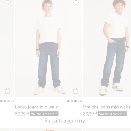
sikkeihin
Straight jeans mid waist, Lisää suosikkeihin
Loose jeans mid waist, Lisää 
Osta
Osta
+1
+4
Loose jeans mid waist
Straight jeans mid waist
39,99 €
39,99 €
Valitse 3 maksa 2
Valitse 3 maksa 2
Suosittua juuri nyt