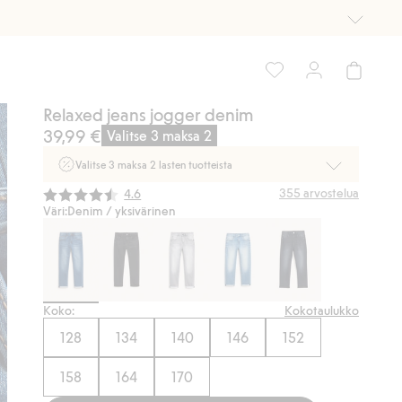
Relaxed jeans jogger denim
39,99 €
Valitse 3 maksa 2
Valitse 3 maksa 2 lasten tuotteista
Ei Newbie. Ostaessasi 2 tuotetta tai enemmän. Voimassa 3-
Keskimääräinen luokitus:
355
arvostelua
4.6
16.8. asti myymälässä ja verkossa. Ei voi yhdistää muihin
Väri:
Denim / yksivärinen
alennuksiin tai tarjouksiin.
Osta nyt
Koko:
Kokotaulukko
128
134
140
146
152
158
164
170