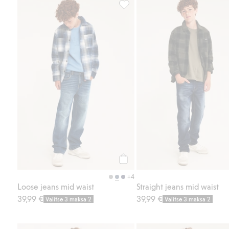
Loose jeans mid waist, Lisää suo
Osta
+4
Loose jeans mid waist
Straight jeans mid waist
39,99 €
39,99 €
Valitse 3 maksa 2
Valitse 3 maksa 2