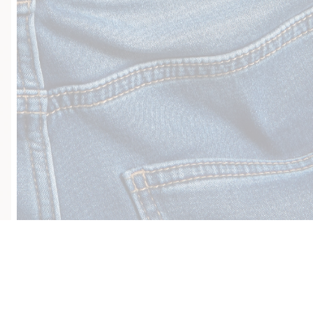
Sujuva maksaminen Klarnalla
Ilmaiset toimitusvaihtoe