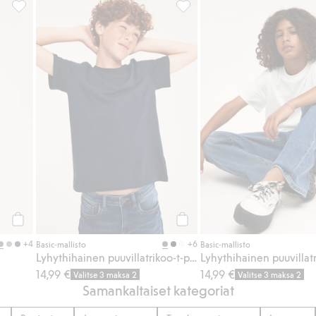
sikkeihin
Loose jeans mid waist, Lisää suosikkeihin
Lyhythihainen puuvillatrikoo-t
Osta
Osta
+4
+6
Basic-mallisto
Basic-mallisto
Lyhythihainen puuvillatrikoo-t-paita
14,99 €
14,99 €
Valitse 3 maksa 2
Valitse 3 maksa 2
Samankaltaiset kategoriat