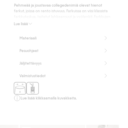
puuvillatrikoo-
Pehmeää ja joustavaa collegedenimiä olevat hienot
t-
farkut, joissa on rento istuvuus. Farkuissa on viisi klassista
paita
farkkutaskua, taitetut lahkeensuut ja vyölenkit. Farkkujen
etupuolella on vetoketjullinen sepalus ja farkkunappi ja
Lue lisää
vyötäröllä säädettävä joustonauha optimaalista istuvuutta
ja käyttömukavuutta varten.
Materiaali
Tuotenumero
:
358804
Pesuohjeet
Jäljitettävyys
Valmistustiedot
Lue lisää klikkaamalla kuvakkeita.