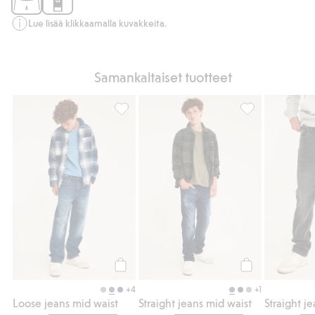
Lue lisää klikkaamalla kuvakkeita.
Samankaltaiset tuotteet
Loose jeans mid waist, Lisää suosikkeihin
Straight jeans m
Osta
Osta
+4
+1
Loose jeans mid waist
Straight jeans mid waist
Straight j