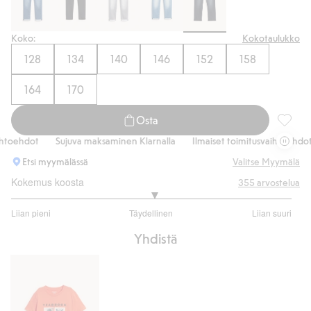
Koko:
Kokotaulukko
128
134
140
146
152
158
164
170
Osta
Relaxed
toehdot
Sujuva maksaminen Klarnalla
Ilmaiset toimitusvaihtoehdot
Etsi myymälässä
Valitse Myymälä
Kokemus koosta
355
arvostelua
3.039840637450199
Liian pieni
Täydellinen
Liian suuri
/
Perustuu
5
Yhdistä
251
ääneen