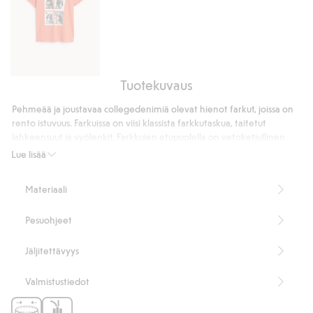
Tuotekuvaus
Puuvillatrikoota
oleva
Pehmeää ja joustavaa collegedenimiä olevat hienot farkut, joissa on
eläinaiheinen
rento istuvuus. Farkuissa on viisi klassista farkkutaskua, taitetut
t-
lahkeensuut ja vyölenkit. Farkkujen etupuolella on vetoketjullinen
paita
sepalus ja farkkunappi ja vyötäröllä säädettävä joustonauha
Lue lisää
optimaalista istuvuutta ja käyttömukavuutta varten.
Tuotenumero
:
922732
Materiaali
Pesuohjeet
Jäljitettävyys
Valmistustiedot