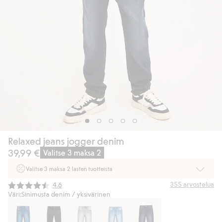
Relaxed jeans jogger denim
39,99 €
Valitse 3 maksa 2
Valitse 3 maksa 2 lasten tuotteista
Ei Newbie. Ostaessasi 2 tuotetta tai enemmän. Voimassa 3-16.8. asti
Keskimääräinen luokitus:
355
arvostelua
4.6
myymälässä ja verkossa. Ei voi yhdistää muihin alennuksiin tai tarjouksiin.
Väri:
Sinimusta denim / yksivärinen
Osta nyt