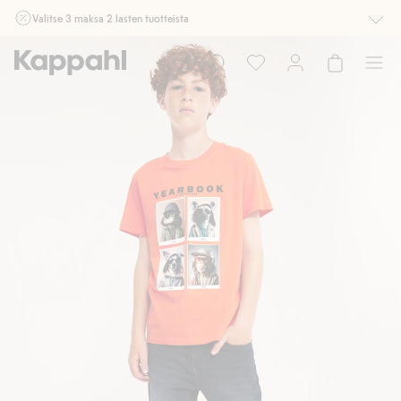
Valitse 3 maksa 2 lasten tuotteista
Ei Newbie. Ostaessasi 2 tuotetta tai enemmän. Voimassa 3-16.8. asti
myymälässä ja verkossa. Ei voi yhdistää muihin alennuksiin tai tarjouksiin.
Osta nyt