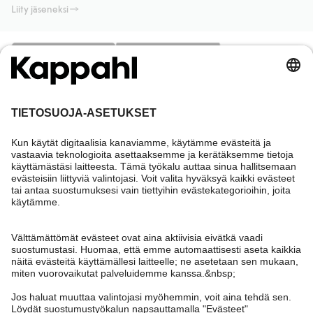
Liity jäseneksi
Tarvitsetko apua?
Asiakaspalvelu
Kappahl Club
Usein kysyttyä
Kirjaudu sisään
Meistä
Tilaus
Kappahl Club
Tietoa Kappahl Group
Ehdot & käytännöt
Ota yhteyttä
Jäsenyysehdot
Kestävä kehitys
Yleiset ostoehdot
Lisää meistä
Hae myymälä
Tule meille töihin