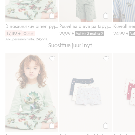
Osta
Osta
Dinosauruskuvioinen pyjama
Puuvillaa oleva paitapyjama
17,49 €
29,99 €
24,99 €
Outlet
Valitse 3 maksa 2
Va
Alkuperäinen hinta: 24,99 €
Suosittua juuri nyt
Dinosauruskuvioinen pyjama, Lisää suosikk
Bokserit autoilla
Osta
Osta