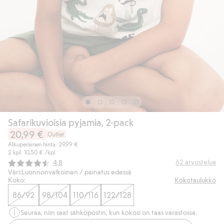
Safarikuvioisia pyjamia, 2-pack
20,99 €
Outlet
Alkuperäinen hinta: 29,99 €
2 kpl.
10,50 €
/kpl
Keskimääräinen luokitus:
62
arvostelua
4.8
Väri:
Luonnonvalkoinen / painatus edessä
Koko:
Kokotaulukko
86/92
98/104
110/116
122/128
Seuraa, niin saat sähköpostin, kun kokosi on taas varastossa.