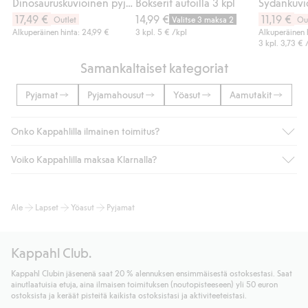
Dinosauruskuvioinen pyjama
Bokserit autoilla 3 kpl
17,49 €
14,99 €
11,19 €
Outlet
Valitse 3 maksa 2
Ou
Alkuperäinen hinta: 24,99 €
3 kpl.
5 €
/kpl
Alkuperäinen h
3 kpl.
3,73 €
/
Samankaltaiset kategoriat
Pyjamat
Pyjamahousut
Yöasut
Aamutakit
Onko Kappahlilla ilmainen toimitus?
Voiko Kappahlilla maksaa Klarnalla?
Jos olet Kappahl Clubin jäsen, saat aina ilmaisen toimituksen
myymälään tai yli 50 euron ostoksiin, kun valitset toimituksen
noutopisteeseen tai pakettiautomaattiin (ei koske
Kyllä. Yhteistyössä Klarnan kanssa tarjoamme sujuvat
Ale
Lapset
Yöasut
Pyjamat
kotiinkuljetusta). Toimituskulut poistuvat automaattisesti, kun
maksutavat, kuten laskun, sekä muita maksuvaihtoehtoja.
olet kirjautunut sisään ja tunnistautunut jäseneksi.
Kassalla annettujen tietojen myötä hyväksyt Klarnan ehdot.
Muussa tapauksessa toimitus maksaa 4,99 € PostNordin
Klikkaamalla “Maksa tilaus” hyväksyt Kappahlin yleiset ehdot.
Kappahl Club.
noutopisteeseen tai pakettiautomaattiin ja PostNordin
Lisätietoja Klarnan maksuehdoista
(ulkoinen linkki).
kotiinkuljetuksella 6,99 €, riippumatta ostosummasta.
Kappahl Clubin jäsenenä saat 20 % alennuksen ensimmäisestä ostoksestasi. Saat
Lue lisää
ainutlaatuisia etuja, aina ilmaisen toimituksen (noutopisteeseen) yli 50 euron
Lue lisää
ostoksista ja keräät pisteitä kaikista ostoksistasi ja aktiviteeteistasi.