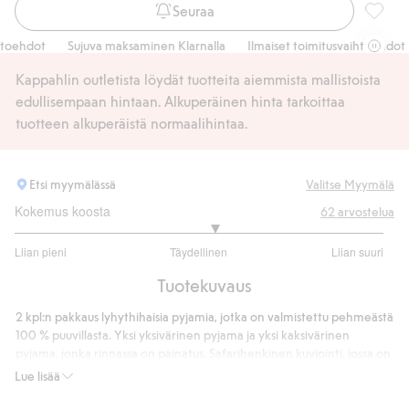
Seuraa
Safarik
ehdot
Sujuva maksaminen Klarnalla
Ilmaiset toimitusvaihtoehdot
Kappahlin outletista löydät tuotteita aiemmista mallistoista
edullisempaan hintaan. Alkuperäinen hinta tarkoittaa
tuotteen alkuperäistä normaalihintaa.
Etsi myymälässä
Valitse Myymälä
Kokemus koosta
62
arvostelua
3.163265306122449
Liian pieni
Täydellinen
Liian suuri
/
Perustuu
5
Tuotekuvaus
49
ääneen
2 kpl:n pakkaus lyhythihaisia pyjamia, jotka on valmistettu pehmeästä
100 % puuvillasta. Yksi yksivärinen pyjama ja yksi kaksivärinen
pyjama, jonka rinnassa on painatus. Safarihenkinen kuviointi, jossa on
leijonia, krokotiileja ja käärmeitä. Pyjamashortsien vyötäröllä on
Lue lisää
pehmeä resorinauha.
Tuotenumero
:
850636