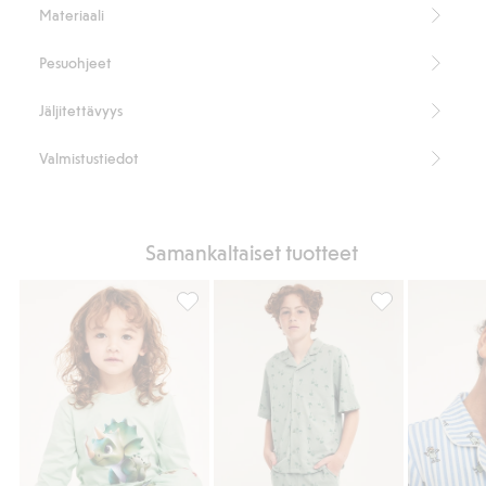
Materiaali
Pesuohjeet
Jäljitettävyys
Valmistustiedot
Samankaltaiset tuotteet
Dinosauruskuvioinen pyjama, Lisää suosikk
Puuvillaa oleva 