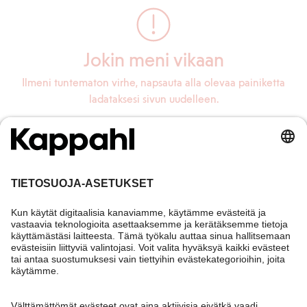
Jokin meni vikaan
Ilmeni tuntematon virhe, napsauta alla olevaa painiketta
ladataksesi sivun uudelleen.
Lataa sivu uudelleen