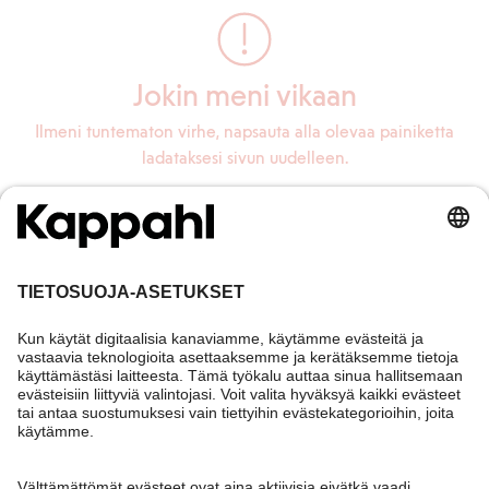
Jokin meni vikaan
Ilmeni tuntematon virhe, napsauta alla olevaa painiketta
ladataksesi sivun uudelleen.
Lataa sivu uudelleen