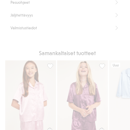
Pesuohjeet
Jäljitettävyys
Valmistustiedot
Samankaltaiset tuotteet
Uusi
Satiinipyjama, Lisää suosikkeihin
Satiinipyjama, L