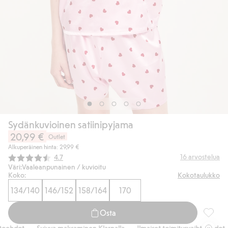
Sydänkuvioinen satiinipyjama
20,99 €
Outlet
Alkuperäinen hinta: 29,99 €
Keskimääräinen luokitus:
16
arvostelua
4.7
Väri:
Vaaleanpunainen / kuvioitu
Koko:
Kokotaulukko
134/140
146/152
158/164
170
Osta
Sydänku
ehdot
Sujuva maksaminen Klarnalla
Ilmaiset toimitusvaihtoehdot