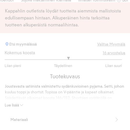
Kappahlin outletista löydät tuotteita aiemmista mallistoista
edullisempaan hintaan. Alkuperäinen hinta tarkoittaa
tuotteen alkuperäistä normaalihintaa.
Etsi myymälässä
Valitse Myymälä
Kokemus koosta
16
arvostelua
3.166666666666667
Liian pieni
Täydellinen
Liian suuri
/
Perustuu
5
Tuotekuvaus
12
ääneen
Joustavasta satiinista valmistettu sydänkuvioinen pyjama. Setti, johon
kuuluu toppi ja shortsit. Topissa on V-pääntie ja kapeat olkaimet.
Säädettävät olkaimet koosta 146/152. Shortsien vyötäröllä on
joustonauha.
Lue lisää
95 % kierrätettyä polyesteriä.
Tuotenumero
:
831115
Materiaali
Kierrätetty polyesteri