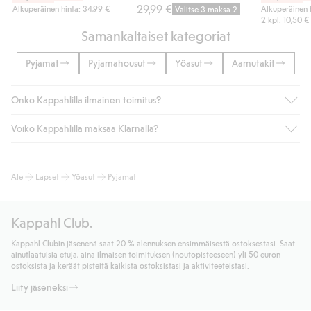
29,99 €
Alkuperäinen hinta: 34,99 €
Alkuperäinen 
Valitse 3 maksa 2
2 kpl.
10,50 €
Samankaltaiset kategoriat
Pyjamat
Pyjamahousut
Yöasut
Aamutakit
Onko Kappahlilla ilmainen toimitus?
Voiko Kappahlilla maksaa Klarnalla?
Jos olet Kappahl Clubin jäsen, saat aina ilmaisen toimituksen
myymälään tai yli 50 euron ostoksiin, kun valitset toimituksen
noutopisteeseen tai pakettiautomaattiin (ei koske
Kyllä. Yhteistyössä Klarnan kanssa tarjoamme sujuvat
Ale
Lapset
Yöasut
Pyjamat
kotiinkuljetusta). Toimituskulut poistuvat automaattisesti, kun
maksutavat, kuten laskun, sekä muita maksuvaihtoehtoja.
olet kirjautunut sisään ja tunnistautunut jäseneksi.
Kassalla annettujen tietojen myötä hyväksyt Klarnan ehdot.
Muussa tapauksessa toimitus maksaa 4,99 € PostNordin
Klikkaamalla “Maksa tilaus” hyväksyt Kappahlin yleiset ehdot.
Kappahl Club.
noutopisteeseen tai pakettiautomaattiin ja PostNordin
Lisätietoja Klarnan maksuehdoista
(ulkoinen linkki).
kotiinkuljetuksella 6,99 €, riippumatta ostosummasta.
Kappahl Clubin jäsenenä saat 20 % alennuksen ensimmäisestä ostoksestasi. Saat
Lue lisää
ainutlaatuisia etuja, aina ilmaisen toimituksen (noutopisteeseen) yli 50 euron
Lue lisää
ostoksista ja keräät pisteitä kaikista ostoksistasi ja aktiviteeteistasi.
Liity jäseneksi