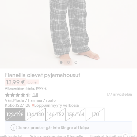
Flanellia olevat pyjamahousut
13,99 €
Outlet
Alkuperäinen hinta: 19,99 €
Keskimääräinen luokitus:
177
arvostelua
4.8
Väri:
Musta / harmaa / ruutu
Koko:
122/128
Loppuunmyyty verkossa
122/128
134/140
146/152
158/164
170
Denna product går inte längre att köpa
vaihtoehdot
Sujuva maksaminen Klarnalla
Ilmaiset toimitusvaihtoehd