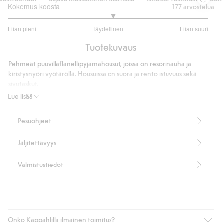
Kokemus koosta
177
arvostelua
3.093959731543624
Liian pieni
Täydellinen
Liian suuri
/
Perustuu
5
Tuotekuvaus
149
ääneen
Pehmeät puuvillaflanellipyjamahousut, joissa on resorinauha ja
kiristysnyöri vyötäröllä. Housuissa on suora ja rento istuvuus sekä
sivutaskut.
Tuotenumero
:
484238
Lue lisää
Pesuohjeet
Jäljitettävyys
Valmistustiedot
Onko Kappahlilla ilmainen toimitus?