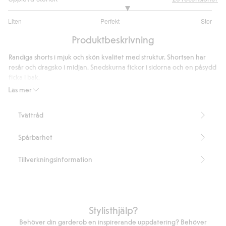
3.333333333333333
Liten
Perfekt
Stor
utav
Baserat
5
Produktbeskrivning
på
18
Randiga shorts i mjuk och skön kvalitet med struktur. Shortsen har
betyg
resår och dragsko i midjan. Snedskurna fickor i sidorna och en påsydd
ficka i bak.
Artikelnummer
:
457713
Läs mer
Tvättråd
Spårbarhet
Tillverkningsinformation
Stylisthjälp?
Behöver din garderob en inspirerande uppdatering? Behöver