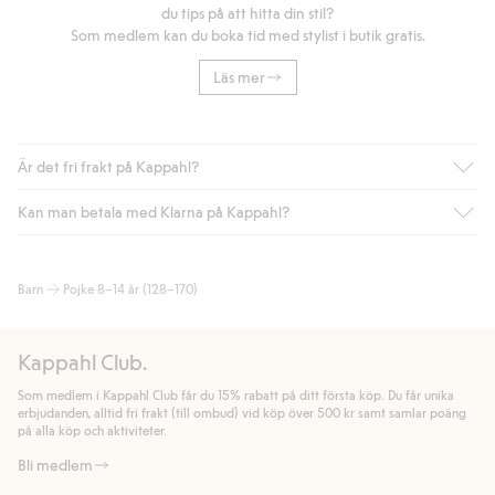
du tips på att hitta din stil?
Som medlem kan du boka tid med stylist i butik gratis.
Läs mer
Är det fri frakt på Kappahl?
Kan man betala med Klarna på Kappahl?
Är du medlem i Kappahl Club har du alltid gratis frakt till butik
eller om du handlar för över 500kr med leverans till ombud
eller paketbox (gäller ej hemleverans). Frakten tas bort per
Ja, i samarbete med Klarna erbjuder vi smidig betalning med
Barn
Pojke 8–14 år (128–170)
automatik efter du loggat in och identifierats som medlem.
bland annat faktura och swish men även andra betalningssätt.
Genom att lämna information i kassan godkänner du Klarnas
Annars kostar frakten 39kr för ombudsleverans eller paketskåp
villkor. Genom att klicka på "Slutför köp" godkänner du Kappahls
(Instabox) och 59kr vid hemleverans oavsett hur mycket du
Kappahl Club.
allmänna villkor.
Läs mer om Klarnas betalningsvillkor
(extern
handlar för.
länk).
Som medlem i Kappahl Club får du 15% rabatt på ditt första köp. Du får unika
Läs mer
Läs mer
erbjudanden, alltid fri frakt (till ombud) vid köp över 500 kr samt samlar poäng
på alla köp och aktiviteter.
Bli medlem