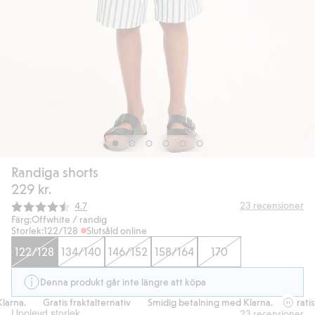
Randiga shorts
229 kr.
Snittbetyg:
23
recensioner
4.7
Färg:
Offwhite / randig
Storlek:
122/128
Slutsåld online
122/128
134/140
146/152
158/164
170
Denna produkt går inte längre att köpa
arna.
Gratis fraktalternativ
Smidig betalning med Klarna.
Gratis f
Upplevd storlek
23
recensioner