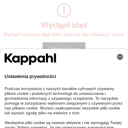
Wystąpił błąd
Wystąpił nieznany błąd, kliknij przycisk, aby odświeżyć stronę.
Odśwież stronę