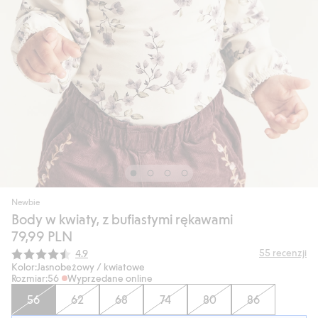
Newbie
Body w kwiaty, z bufiastymi rękawami
79,99 PLN
Średnia ocena:
55
recenzji
4.9
Kolor:
Jasnobeżowy / kwiatowe
Rozmiar:
56
Wyprzedane online
56
62
68
74
80
86