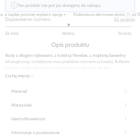
Ten produkt nie jest już dostępny do zakupu.
 a zapłać później wybierz opcję +
Klubowiczu darmowa dostawa od 150 
Dopasowanie rozmiaru
55
recenzji
3
Za mały
Idealny
Za duży
na
Na
5
Opis produktu
podstawie
46
Body z długimi rękawami, z kolekcji Newbie, z miękkiej bawełny
głosów
ekologicznej, ozdobione marzycielskim wzorem w kwiaty. Bufiaste
rękawy i małe pikotki przy mankietach i dekolcie dodają
ponadczasowego charakteru. Zatrzaski na plecach i w kroku
Czytaj więcej
usprawniają zakładanie i zmianę pieluchy. Można stworzyć zestaw
dla rodzeństwa, aby uzyskać słodką stylizację.
Materiał
Produkt zawiera 95% bawełny ekologicznej.
Numer artykułu
:
498253
Wskazówki
Organic cotton- GOTS
Identyfikowalność
Informacje o producencie