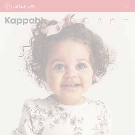
Final Sale -30%
Ważne przy zakupie min. 2 sztuk produktów włączonych w ofertę, również z
działu outlet do 10.8 w sklepach Kappahl i Newbie oraz na kappahl.com. Ofert
nie łączymy
Kobieta
Mężczyzna
Dziecko
Niemowlę
Newbie