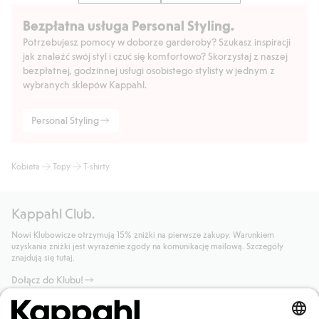
Bezpłatna usługa Personal Styling.
Potrzebujesz pomocy w doborze garderoby? Szukasz inspiracji
jak znaleźć swój styl i czuć się komfortowo? Skorzystaj z naszej
bezpłatnej, godzinnej usługi osobistego stylisty w jednym z
wybranych sklepów Kappahl.
Personal Styling
Kobieta
Topy
T-shirty
Kappahl Club.
Nowi Klubowicze otrzymują 15% zniżki na pierwsze zakupy. Warunkiem
uzyskania zniżki jest wyrażenie zgody na komunikację mailową. Szczegóły
znajdują się tutaj.
Dołącz do Klubu!