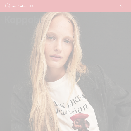
Final Sale -30%
Ważne przy zakupie min. 2 sztuk produktów włączonych w ofertę, również z
działu outlet do 10.8 w sklepach Kappahl i Newbie oraz na kappahl.com. Ofert
nie łączymy
Kobieta
Mężczyzna
Dziecko
Niemowlę
Newbie