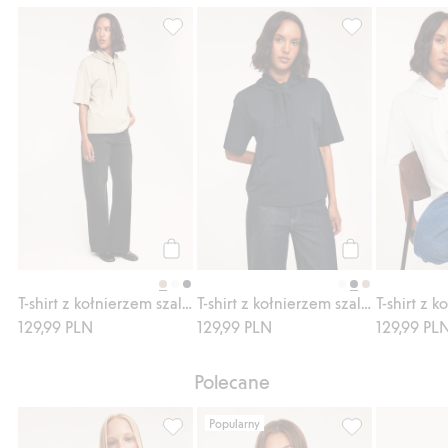
T-shirt z kołnierzem szalowym, Dodaj do li
T-shirt z kołni
Kup
Kup
T-shirt z kołnierzem szalowym
T-shirt z kołnierzem szalowym
129,99 PLN
129,99 PLN
129,99 PL
Polecane
Popularny
Klasyczny t-shirt z bawełny, Dodaj do list
T-shirt, Dodaj do