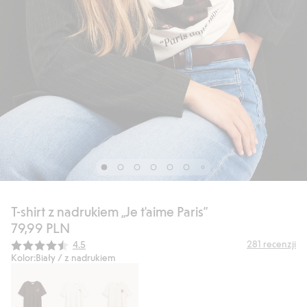
T-shirt z nadrukiem „Je t'aime Paris”
79,99 PLN
Średnia ocena:
281
recenzji
4.5
Kolor:
Biały / z nadrukiem