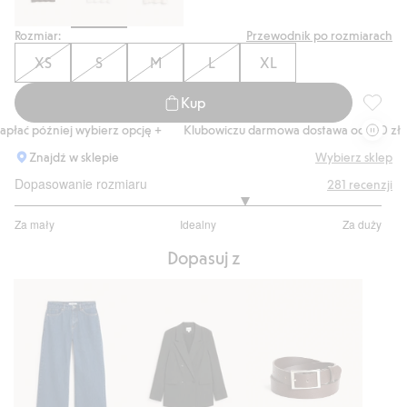
Rozmiar:
Przewodnik po rozmiarach
XS
S
M
L
XL
Kup
T-shirt
ać później wybierz opcję +
Klubowiczu darmowa dostawa od 150 zł
Znajdź w sklepie
Wybierz sklep
Dopasowanie rozmiaru
281
recenzji
3.506329113924051
Za mały
Idealny
Za duży
na
Na
5
Dopasuj z
podstawie
237
głosów