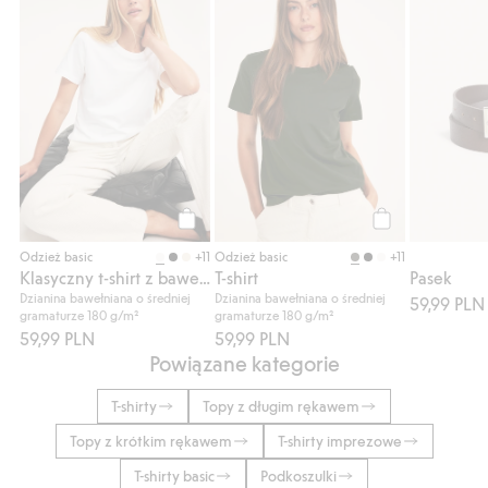
Kup
Kup
+11
+11
Odzież basic
Odzież basic
Klasyczny t-shirt z bawełny
T-shirt
Pasek
Dzianina bawełniana o średniej
Dzianina bawełniana o średniej
59,99 PLN
gramaturze 180 g/m²
gramaturze 180 g/m²
59,99 PLN
59,99 PLN
Powiązane kategorie
T-shirty
Topy z długim rękawem
Topy z krótkim rękawem
T-shirty imprezowe
T-shirty basic
Podkoszulki