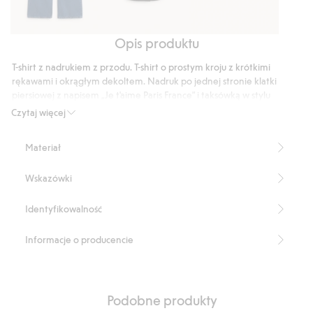
Opis produktu
Dżinsy
Marynarka
Pasek
wide
w
T-shirt z nadrukiem z przodu. T-shirt o prostym kroju z krótkimi
high
prążki,
rękawami i okrągłym dekoltem. Nadruk po jednej stronie klatki
waist
z
piersiowej z napisem „Je t'aime Paris France” i taksówką w stylu
francuskim.
podwójnym
Czytaj więcej
Długość: 62 cm w rozmiarze S
zapięciem
Numer artykułu
:
919423
Materiał
Wskazówki
Identyfikowalność
Informacje o producencie
Podobne produkty