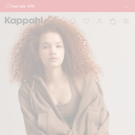
Final Sale -30%
Ważne przy zakupie min. 2 sztuk produktów włączonych w ofertę, również z
działu outlet do 10.8 w sklepach Kappahl i Newbie oraz na kappahl.com. Ofert
nie łączymy
Kobieta
Mężczyzna
Dziecko
Niemowlę
Newbie