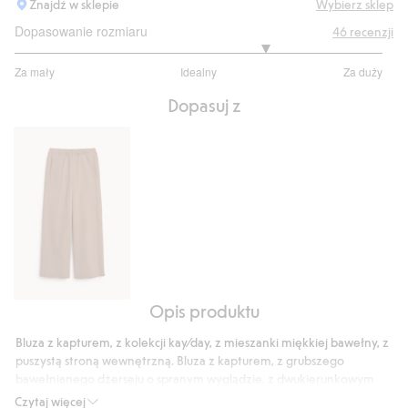
Znajdź w sklepie
Wybierz sklep
Dopasowanie rozmiaru
46
recenzji
3.727272727272728
Za mały
Idealny
Za duży
na
Na
5
Dopasuj z
podstawie
33
głosów
Opis produktu
Spodnie
dresowe
Bluza z kapturem, z kolekcji kay⁄day, z mieszanki miękkiej bawełny, z
o
puszystą stroną wewnętrzną. Bluza z kapturem, z grubszego
szerokim
bawełnianego dżerseju o spranym wyglądzie, z dwukierunkowym
kroju
zamkiem błyskawicznym. Dwie ukośne otwarte kieszenie oraz
Czytaj więcej