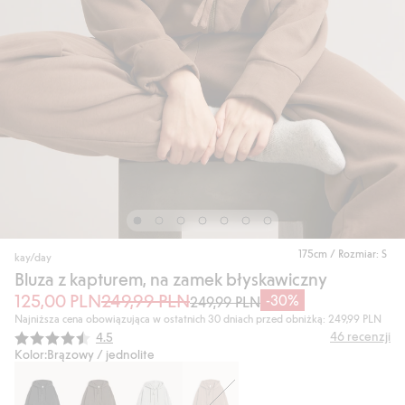
175cm / Rozmiar: S
kay/day
Bluza z kapturem, na zamek błyskawiczny
125,00 PLN
249,99 PLN
-30%
249,99 PLN
Najniższa cena obowiązująca w ostatnich 30 dniach przed obniżką: 249,99 PLN
Średnia ocena:
46
recenzji
4.5
Kolor:
Brązowy / jednolite