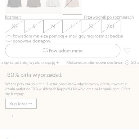
Rozmiar:
Przewodnik po rozmiarach
XS
S
M
L
XL
2XL
Powiadom mnie za pomocą e-mail, gdy mój rozmiar będzie
ponownie dostępny.
Powiadom mnie
Bluza z
płać później wybierz opcję +
Klubowiczu darmowa dostawa od 150 zł
-30% cała wyprzedaż
Ważne przy zakupie min. 2 sztuk produktów włączonych w ofertę, również z
działu outlet do 10.8 w sklepach Kappahl i Newbie oraz na kappahl.com. Ofert
nie łączymy
Kup teraz