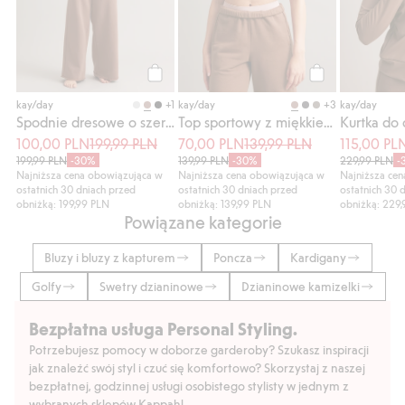
Kup
Kup
+1
+3
kay/day
kay/day
kay/day
Spodnie dresowe o szerokim kroju
Top sportowy z miękkiego, elastycznego dżerseju
100,00 PLN
199,99 PLN
70,00 PLN
139,99 PLN
115,00 PL
199,99 PLN
-30%
139,99 PLN
-30%
229,99 PLN
-
Najniższa cena obowiązująca w
Najniższa cena obowiązująca w
Najniższa ce
ostatnich 30 dniach przed
ostatnich 30 dniach przed
ostatnich 30 
obniżką: 199,99 PLN
obniżką: 139,99 PLN
obniżką: 229
Powiązane kategorie
Bluzy i bluzy z kapturem
Poncza
Kardigany
Golfy
Swetry dzianinowe
Dzianinowe kamizelki
Bezpłatna usługa Personal Styling.
Potrzebujesz pomocy w doborze garderoby? Szukasz inspiracji
jak znaleźć swój styl i czuć się komfortowo? Skorzystaj z naszej
bezpłatnej, godzinnej usługi osobistego stylisty w jednym z
wybranych sklepów Kappahl.