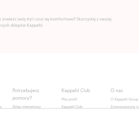
znaleźć swój styl i czuć się komfortowo? Skorzystaj z naszej
ranych sklepów Kappahl.
Potrzebujesz
Kappahl Club
O nas
pomocy?
Mój profil
O Kappahl Group
ły
Sklep internetowy
Kappahl Club
Zrównoważony r
Częste pytania
Warunki członkostwa
Praca u nas
Twoje zamówienie
Prasa i aktualnośc
Skontaktuj się z nami
Dostępność cyfro
Znajdź sklep