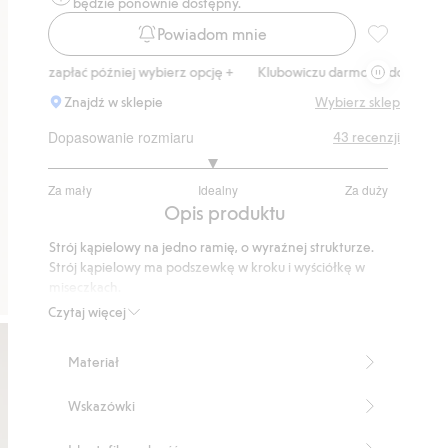
będzie ponownie dostępny.
Powiadom mnie
Strój kąpiel
zapłać później wybierz opcję +
Klubowiczu darmowa dostawa od 150 zł
Znajdź w sklepie
Wybierz sklep
Dopasowanie rozmiaru
43
recenzji
2.941176470588236
Za mały
Idealny
Za duży
na
Na
Opis produktu
5
podstawie
Strój kąpielowy na jedno ramię, o wyraźnej strukturze.
34
Strój kąpielowy ma podszewkę w kroku i wyściółkę w
głosów
miseczkach.
Model na jedno ramię
Czytaj więcej
Wyściółka w kroku
Wyściółka
Materiał
Produkt zawiera 61% poliestru z odzysku.
Numer artykułu
:
486449
Wskazówki
Blended Recycled Polyester