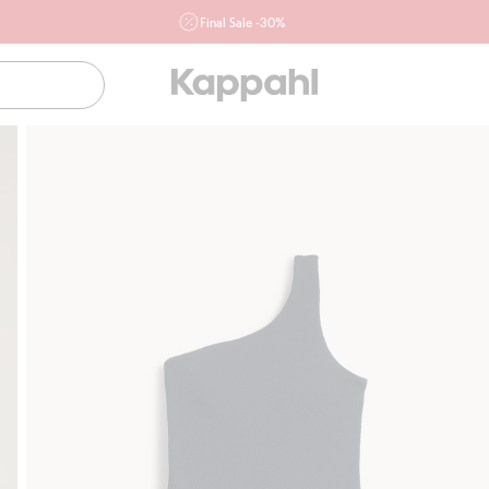
Final Sale -30%
Ważne przy zakupie min. 2 sztuk produktów włączonych w
ofertę, również z działu outlet do 10.8 w sklepach Kappahl i
Newbie oraz na kappahl.com. Ofert nie łączymy
Kobieta
Mężczyzna
Dziecko
Niemowlę
Newbie