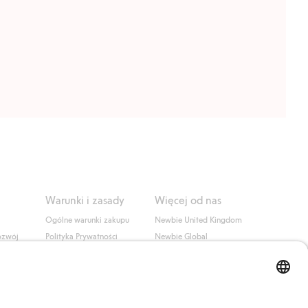
Warunki i zasady
Więcej od nas
Ogólne warunki zakupu
Newbie United Kingdom
ozwój
Polityka Prywatności
Newbie Global
Polityka plików cookie
Affiliate
i
Warunki #YesKappahl
#YesNewbie
wa