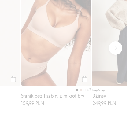
Kup
Kup
+2
kay/day
Stanik bez fiszbin, z mikrofibry
Dżinsy
159,99 PLN
249,99 PLN