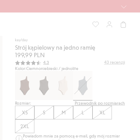
kay/day
Strój kąpielowy na jedno ramię
199,99 PLN
Średnia ocena:
43
recenzji
4.3
Kolor:
Ciemnoniebieski / jednolite
Rozmiar:
Przewodnik po rozmiarach
XS
S
M
L
XL
2XL
Powiadom mnie za pomocą e-mail, gdy mój rozmiar