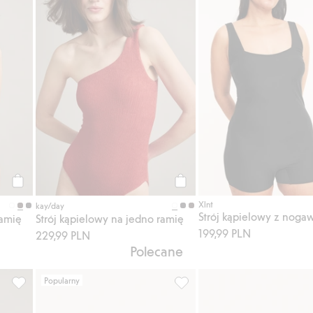
Kup
Kup
Xlnt
kay/day
Strój kąpielowy z noga
ramię
Strój kąpielowy na jedno ramię
199,99 PLN
229,99 PLN
Polecane
Popularny
 Dodaj do listy ulubione
Strój kąpielowy na jedno ramię, Dodaj do listy ulubione
Gumki do włosów 8-pak, Dodaj