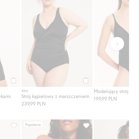
Kup
Kup
Modelujący strój kąp
Xlnt
wkami
Strój kąpielowy z marszczeniem
199,99 PLN
239,99 PLN
Popularny
 do listy ulubione
Parasol w kratę, Dodaj do listy ulubione
Stanik bez fiszbin, z mikrof