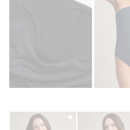
Strój kąpielowy na jedno ramię,