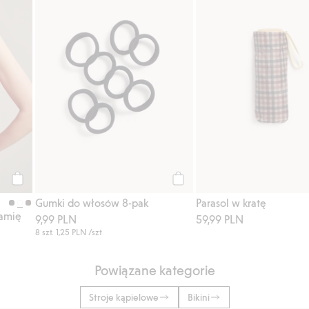
Kup
Kup
Gumki do włosów 8-pak
Parasol w kratę
ramię
9,99 PLN
59,99 PLN
8 szt.
1,25 PLN
/szt
Powiązane kategorie
Stroje kąpielowe
Bikini