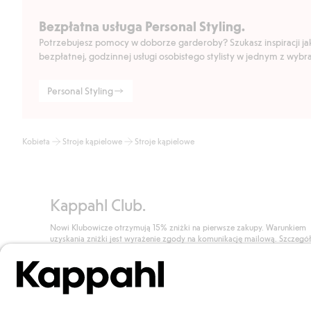
Bezpłatna usługa Personal Styling.
Potrzebujesz pomocy w doborze garderoby? Szukasz inspiracji jak 
bezpłatnej, godzinnej usługi osobistego stylisty w jednym z wyb
Personal Styling
Kobieta
Stroje kąpielowe
Stroje kąpielowe
Kappahl Club.
Nowi Klubowicze otrzymują 15% zniżki na pierwsze zakupy. Warunkiem
uzyskania zniżki jest wyrażenie zgody na komunikację mailową. Szczegó
znajdują się tutaj.
Dołącz do Klubu!