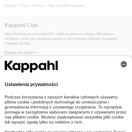
Dziecko
Topy i t-shirty
Topy z krótkim rękawem
Kappahl Club.
Nowi Klubowicze otrzymują 15% zniżki na pierwsze zakupy. Warunkiem
uzyskania zniżki jest wyrażenie zgody na komunikację mailową. Szczegóły
znajdują się tutaj.
Dołącz do Klubu!
Potrzebujesz pomocy?
Sklep internetowy
Kappahl Club