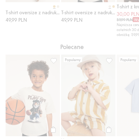
Kup
Kup
T-shirt oversize z nadrukowanym gorylem z przodu
T-shirt oversize z nadrukowanym tygrysem
30,00 PL
49,99 PLN
49,99 PLN
59,99 PLN
Wy
Najniższa ce
ostatnich 30 
obniżką: 59,9
Polecane
Popularny
Popularny
T-shirt oversize z nadrukowanym tygrysem,
Komplet w paski
Kup
Kup