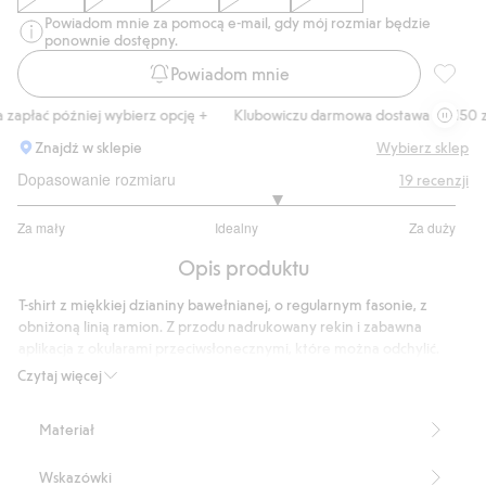
Powiadom mnie za pomocą e-mail, gdy mój rozmiar będzie
ponownie dostępny.
Powiadom mnie
T-shirt
płać później wybierz opcję +
Klubowiczu darmowa dostawa od 150 zł
Znajdź w sklepie
Wybierz sklep
Dopasowanie rozmiaru
19
recenzji
3.363636363636364
Za mały
Idealny
Za duży
na
Na
5
Opis produktu
podstawie
11
T-shirt z miękkiej dzianiny bawełnianej, o regularnym fasonie, z
głosów
obniżoną linią ramion. Z przodu nadrukowany rekin i zabawna
aplikacja z okularami przeciwsłonecznymi, które można odchylić.
Numer artykułu
:
910281
Czytaj więcej
Materiał
Wskazówki