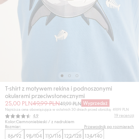
T-shirt z motywem rekina i podnoszonymi
okularami przeciwsłonecznymi
25,00 PLN
49,99 PLN
Wyprzedaż
49,99 PLN
Najniższa cena obowiązująca w ostatnich 30 dniach przed obniżką: 49,99 PLN
Średnia ocena:
19
recenzji
4.9
Kolor:
Ciemnoniebieski / z nadrukiem
Rozmiar:
Przewodnik po rozmiarach
86/92
98/104
110/116
122/128
134/140