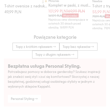
Minories
Newbie
Komplet w paski, z muślinu
T-shirt oversize z nadrukowanym tygrysem
101,99 PLN
169,99 PLN
49,99 PLN
55,99 PLN
169,99 PLN
Wyprzedaż
79,99 PLN
Wy
Najniższa cena obowiązująca w
Najniższa ce
ostatnich 30 dniach przed
ostatnich 30 
obniżką: 169,99 PLN
obniżką: 79,9
Powiązane kategorie
Topy z krótkim rękawem
Topy bez rękawów
Topy z długim rękawem
Bezpłatna usługa Personal Styling.
Potrzebujesz pomocy w doborze garderoby? Szukasz inspiracji
jak znaleźć swój styl i czuć się komfortowo? Skorzystaj z naszej
bezpłatnej, godzinnej usługi osobistego stylisty w jednym z
wybranych sklepów Kappahl.
Personal Styling