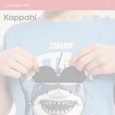
Final Sale -30%
Ważne przy zakupie min. 2 sztuk produktów włączonych w ofertę, również z
działu outlet do 10.8 w sklepach Kappahl i Newbie oraz na kappahl.com. Ofert
nie łączymy
Kobieta
Mężczyzna
Dziecko
Niemowlę
Newbie