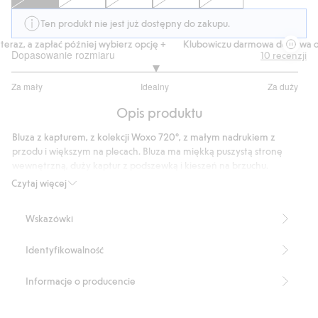
Ten produkt nie jest już dostępny do zakupu.
raz, a zapłać później wybierz opcję +
Klubowiczu darmowa dostawa od 
Dopasowanie rozmiaru
10
recenzji
3
Za mały
Idealny
Za duży
na
Na
5
Opis produktu
podstawie
8
Bluza z kapturem, z kolekcji Woxo 720°, z małym nadrukiem z
głosów
przodu i większym na plecach. Bluza ma miękką puszystą stronę
wewnętrzną, duży kaptur z podszewką i kieszeń na brzuchu.
Prążkowane ściągacze przy mankietach i na dole.
Czytaj więcej
Numer artykułu
:
833335
Wskazówki
Identyfikowalność
Informacje o producencie