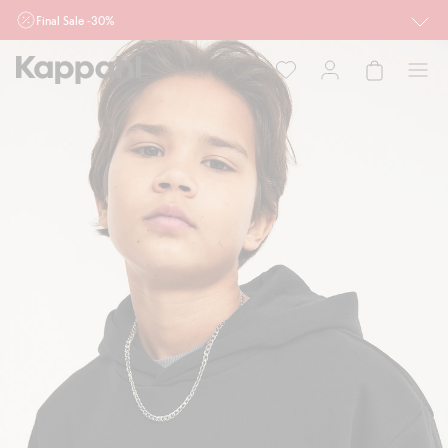
Final Sale -30%
Ważne przy zakupie min. 2 sztuk produktów włączonych w ofertę, również z
działu outlet do 10.8 w sklepach Kappahl i Newbie oraz na kappahl.com. Ofert
nie łączymy
Kobieta
Mężczyzna
Dziecko
Niemowlę
Newbie