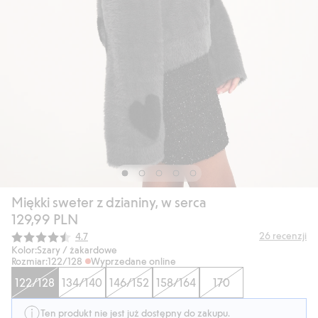
Miękki sweter z dzianiny, w serca
129,99 PLN
Średnia ocena:
26
recenzji
4.7
Kolor:
Szary / żakardowe
Rozmiar:
122/128
Wyprzedane online
122/128
134/140
146/152
158/164
170
Ten produkt nie jest już dostępny do zakupu.