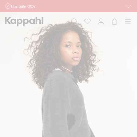
Final Sale -30%
Ważne przy zakupie min. 2 sztuk produktów włączonych w ofertę, również z
działu outlet do 10.8 w sklepach Kappahl i Newbie oraz na kappahl.com. Ofert
nie łączymy
Kobieta
Mężczyzna
Dziecko
Niemowlę
Newbie