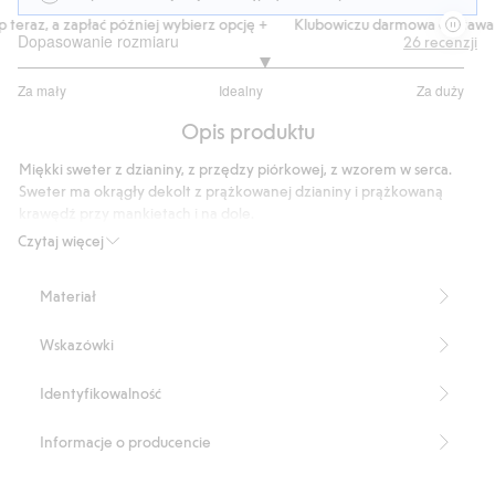
teraz, a zapłać później wybierz opcję +
Klubowiczu darmowa dostawa od
Dopasowanie rozmiaru
26
recenzji
3.210526315789474
Za mały
Idealny
Za duży
na
Na
5
Opis produktu
podstawie
19
Miękki sweter z dzianiny, z przędzy piórkowej, z wzorem w serca.
głosów
Sweter ma okrągły dekolt z prążkowanej dzianiny i prążkowaną
krawędź przy mankietach i na dole.
Produkt zawiera 100% poliamidu z odzysku.
Czytaj więcej
Numer artykułu
:
516443
Recycle polyamide
Materiał
Wskazówki
Identyfikowalność
Informacje o producencie