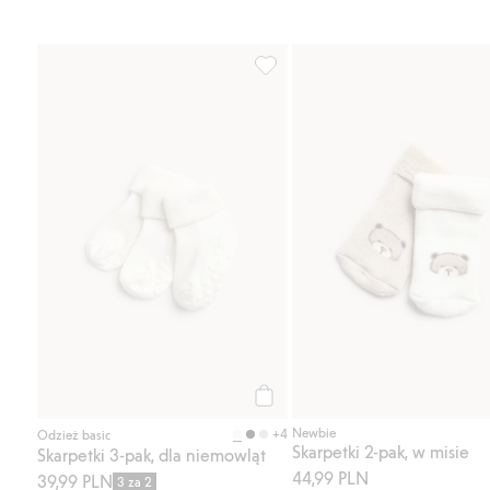
Skarpetki 3-pak, dla niemowląt, 
Kup
Newbie
+4
Odzież basic
Skarpetki 2-pak, w misie
Skarpetki 3-pak, dla niemowląt
44,99 PLN
39,99 PLN
3 za 2