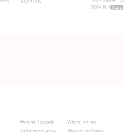
ankiety
54,99 PLN
Funkcja rośnięcia – wywijan
59,99 PLN
3 za 2
Warunki i zasady
Więcej od nas
Ogólne warunki zakupu
Newbie United Kingdom