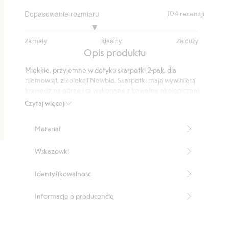
Dopasowanie rozmiaru
104
recenzji
2.59493670886076
Za mały
Idealny
Za duży
na
Na
Opis produktu
5
podstawie
Miękkie, przyjemne w dotyku skarpetki 2-pak, dla
79
niemowląt, z kolekcji Newbie. Skarpetki mają wywiniętą
głosów
krawędź na górze i są wykonane z bawełny ekologicznej.
Produkt zawiera 80% bawełny ekologicznej.
Czytaj więcej
Numer artykułu
:
545798
Materiał
Wskazówki
Identyfikowalność
Informacje o producencie