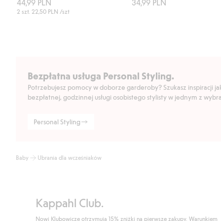
44,99 PLN
34,99 PLN
2 szt.
22,50 PLN
/szt
Bezpłatna usługa Personal Styling.
Potrzebujesz pomocy w doborze garderoby? Szukasz inspiracji jak 
bezpłatnej, godzinnej usługi osobistego stylisty w jednym z wyb
Personal Styling
Baby
Ubrania dla wcześniaków
Kappahl Club.
Nowi Klubowicze otrzymują 15% zniżki na pierwsze zakupy. Warunkiem