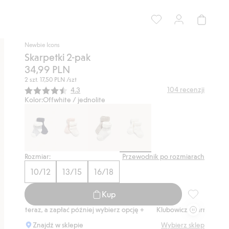
Newbie Icons
Skarpetki 2-pak
34,99 PLN
2 szt.
17,50 PLN
/szt
Średnia ocena:
104
recenzji
4.3
Kolor:
Offwhite / jednolite
Rozmiar:
Przewodnik po rozmiarach
10/12
13/15
16/18
Kup
Skarpetki 2-
p teraz, a zapłać później wybierz opcję +
Klubowiczu darmowa dostawa 
Znajdź w sklepie
Wybierz sklep