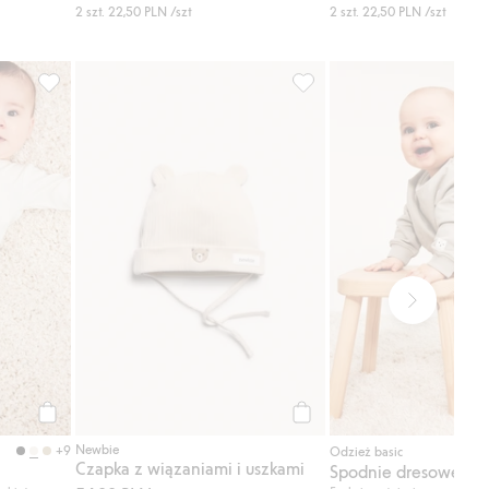
2 szt.
22,50 PLN
/szt
2 szt.
22,50 PLN
/szt
ak, Dodaj do listy ulubione
Prążkowane legginsy, Dodaj do listy ulubione
Czapka z wiązaniami i uszk
Kup
Kup
Newbie
+9
Odzież basic
Czapka z wiązaniami i uszkami