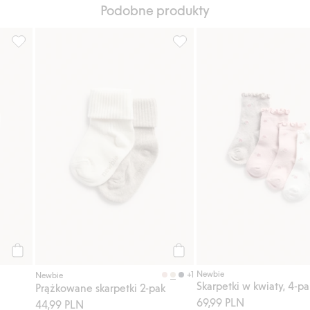
Podobne produkty
Dodaj do listy ulubione
Skarpetki 2-pak, w misie, Dodaj do listy ulubione
Prążkowane skarpetki 2-pak, D
Kup
Kup
Newbie
+1
Newbie
Skarpetki w kwiaty, 4-pa
Prążkowane skarpetki 2-pak
69,99 PLN
44,99 PLN