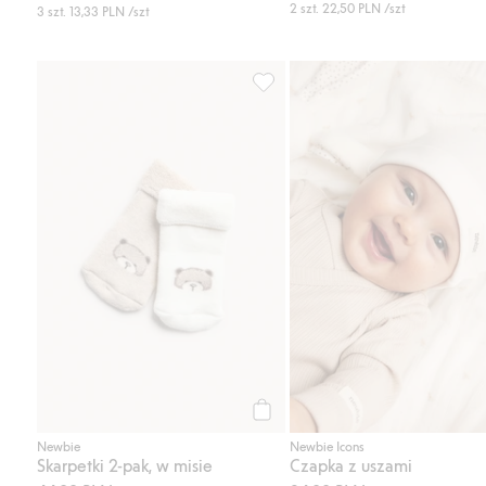
2 szt.
22,50 PLN
/szt
3 szt.
13,33 PLN
/szt
Skarpetki 2-pak, w misie, Dodaj 
Kup
Newbie
Newbie Icons
Skarpetki 2-pak, w misie
Czapka z uszami