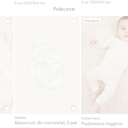
4 szt.
17,50 PLN
/szt
2 szt.
22,50 PLN
/szt
Polecane
Popularny
do listy ulubione
Czapka z uszami, Dodaj do listy ulubione
Rękawiczki dla niemowląt, 2-p
Kup
Kup
Newbie
Odzież basic
Rękawiczki dla niemowląt, 2-pak
Prążkowane legginsy