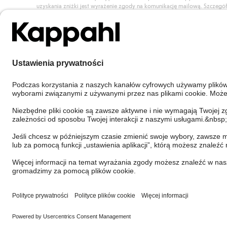
uzyskania zniżki jest wyrażenie zgody na komunikację mailową. Szczegó
znajdują się tutaj.
Dołącz do Klubu!
Poland
Zmień kraj
Cookies