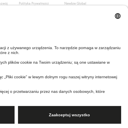
ozwój
Polityka Prywatności
Newbie Global
Polityka plików cookie
Affiliate
i
Warunki #YesKappahl
#YesNewbie
wa