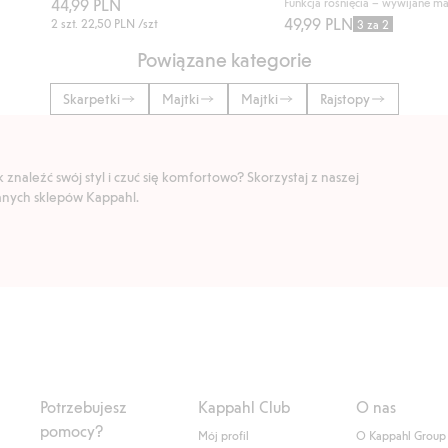
44,99 PLN
Funkcja rośnięcia – wywijane m
49,99 PLN
2 szt.
22,50 PLN
/szt
3 za 2
Powiązane kategorie
Skarpetki
Majtki
Majtki
Rajstopy
znaleźć swój styl i czuć się komfortowo? Skorzystaj z naszej
ranych sklepów Kappahl.
Potrzebujesz
Kappahl Club
O nas
pomocy?
Mój profil
O Kappahl Group