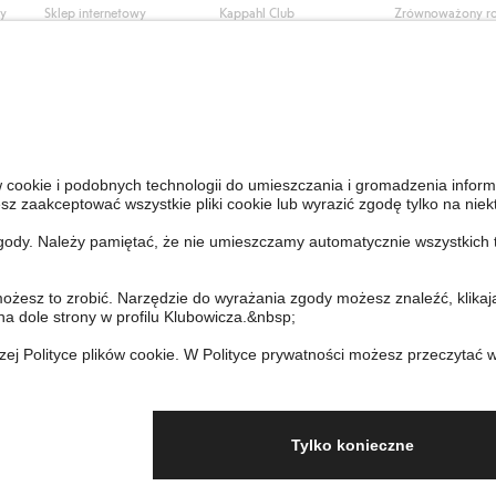
ły
Sklep internetowy
Kappahl Club
Zrównoważony r
Częste pytania
Warunki członkostwa
Praca u nas
Twoje zamówienie
Prasa i aktualnośc
Skontaktuj się z nami
Dostępność cyfro
Znajdź sklep
Sprawdź saldo karty
upominkowej
Personal Styling
Odstąp od umowy