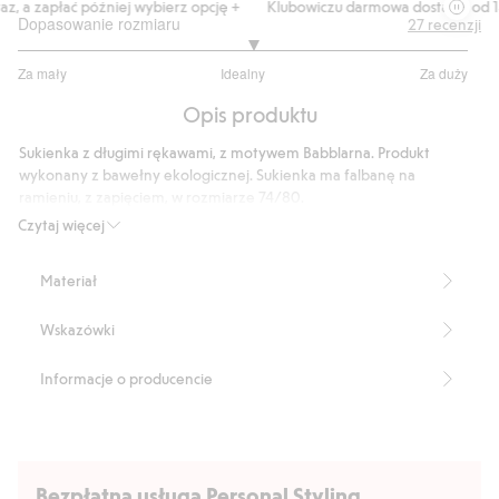
, a zapłać później wybierz opcję +
Klubowiczu darmowa dostawa od 150
Dopasowanie rozmiaru
27
recenzji
3.08695652173913
Za mały
Idealny
Za duży
na
Na
5
Opis produktu
podstawie
23
Sukienka z długimi rękawami, z motywem Babblarna. Produkt
głosów
wykonany z bawełny ekologicznej. Sukienka ma falbanę na
ramieniu, z zapięciem, w rozmiarze 74/80.
Produkt zawiera 95% bawełny ekologicznej.
Czytaj więcej
Produkt zawiera 95% bawełny ekologicznej.
Numer artykułu
:
378000
Materiał
Wskazówki
Informacje o producencie
Bezpłatna usługa Personal Styling.