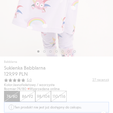
Babblarna
Sukienka Babblarna
129,99 PLN
Średnia ocena:
27
recenzji
5.0
Kolor:
Jasnofioletowy / wzorzyste
Rozmiar:
74/80
Wyprzedane online
74/80
86/92
98/104
110/116
Ten produkt nie jest już dostępny do zakupu.