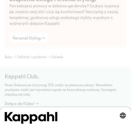
Potrzebujesz pomocy w doborze garderoby? Szukasz inspiracji
jak znaleźć swój styl i czuć się komfortowo? Skorzystaj z naszej
bezpłatnej, godzinnej usługi osobistego stylisty w jednym z
wybranych sklepów Kappahl.
Personal Styling
Baby
Sukienki i spódnice
Sukienki
Kappahl Club.
Nowi Klubowicze otrzymują 15% zniżki na pierwsze zakupy. Warunkiem
uzyskania zniżki jest wyrażenie zgody na komunikację mailową. Szczegóły
znajdują się tutaj.
Dołącz do Klubu!