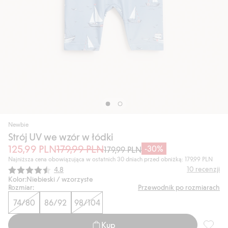
Newbie
Strój UV we wzór w łódki
125,99 PLN
179,99 PLN
-30%
179,99 PLN
Najniższa cena obowiązująca w ostatnich 30 dniach przed obniżką: 179,99 PLN
Średnia ocena:
10
recenzji
4.8
Kolor:
Niebieski / wzorzyste
Rozmiar:
Przewodnik po rozmiarach
74/80
86/92
98/104
Kup