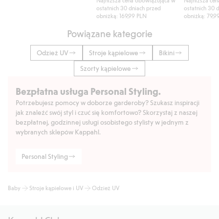
ostatnich 30 dniach przed
ostatnich 30 
obniżką: 169,99 PLN
obniżką: 79,9
Powiązane kategorie
Odzież UV
Stroje kąpielowe
Bikini
Szorty kąpielowe
Bezpłatna usługa Personal Styling.
Potrzebujesz pomocy w doborze garderoby? Szukasz inspiracji
jak znaleźć swój styl i czuć się komfortowo? Skorzystaj z naszej
bezpłatnej, godzinnej usługi osobistego stylisty w jednym z
wybranych sklepów Kappahl.
Personal Styling
Baby
Stroje kąpielowe i UV
Odzież UV