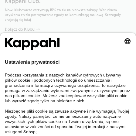
Kappahl Club.
Nowi Klubowicze otrzymują 15% zniżki na pierwsze zakupy. Warunkiem
uzyskania zniżki jest wyrażenie zgody na komunikację mailową. Szczegóły
znajdują się tutaj.
Dołącz do Klubu!
Potrzebujesz pomocy?
Sklep internetowy
Kappahl Club
Częste pytania
Mój profil
O nas
Twoje zamówienie
Kappahl Club
O Kappahl Group
Warunki i zasady