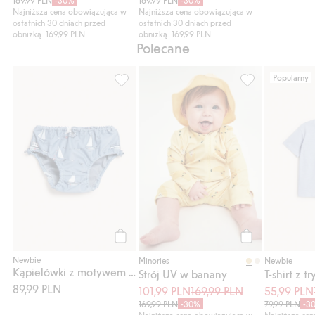
Najniższa cena obowiązująca w
Najniższa cena obowiązująca w
ostatnich 30 dniach przed
ostatnich 30 dniach przed
obniżką: 169,99 PLN
obniżką: 169,99 PLN
Polecane
Popularny
Kąpielówki z motywem łodzi, Dodaj do lis
Strój UV w bana
Kup
Kup
Newbie
Minories
Newbie
Kąpielówki z motywem łodzi
Strój UV w banany
89,99 PLN
101,99 PLN
169,99 PLN
55,99 PLN
169,99 PLN
-30%
79,99 PLN
-3
Najniższa cena obowiązująca w
Najniższa ce