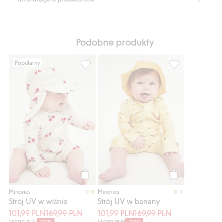
Podobne produkty
Popularny
Strój UV w wiśnie, Dodaj do listy ulubione
Strój UV w bana
Kup
Kup
Minories
Minories
Strój UV w wiśnie
Strój UV w banany
101,99 PLN
169,99 PLN
101,99 PLN
169,99 PLN
169,99 PLN
-30%
169,99 PLN
-30%