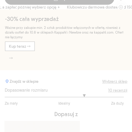
Strój U
 zapłać później wybierz opcję +
Klubowiczu darmowa dostawa od 150 zł
-30% cała wyprzedaż
Ważne przy zakupie min. 2 sztuk produktów włączonych w ofertę, również z
działu outlet do 10.8 w sklepach Kappahl i Newbie oraz na kappahl.com. Ofert
nie łączymy
Kup teraz
Znajdź w sklepie
Wybierz sklep
Dopasowanie rozmiaru
10
recenzji
3.666666666666667
Za mały
Idealny
Za duży
na
Na
5
Dopasuj z
podstawie
9
głosów