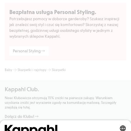
Bezpłatna usługa Personal Styling.
Potrzebujesz pomocy w doborze garderoby? Szukasz inspiracji
jak znaleźć swój styl i czuć się komfortowo? Skorzystaj z naszej
bezpłatnej, godzinnej usługi osobistego stylisty w jednym z
wybranych sklepów Kappahl.
Personal Styling
Baby
Skarpetki i rajstopy
Skarpetki
Kappahl Club.
Nowi Klubowicze otrzymują 15% zniżki na pierwsze zakupy. Warunkiem
uzyskania zniżki jest wyrażenie zgody na komunikację mailową. Szczegóły
znajdują się tutaj.
Dołącz do Klubu!