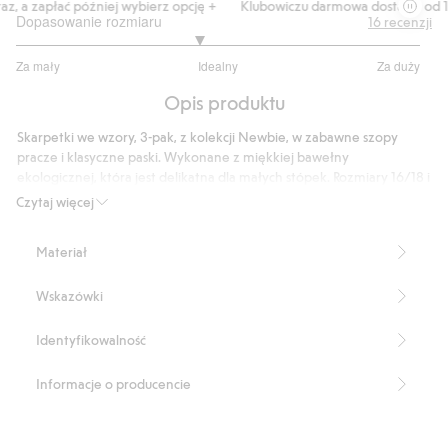
z, a zapłać później wybierz opcję +
Klubowiczu darmowa dostawa od 15
Dopasowanie rozmiaru
16
recenzji
2.8
Za mały
Idealny
Za duży
na
Na
5
Opis produktu
podstawie
10
Skarpetki we wzory, 3-pak, z kolekcji Newbie, w zabawne szopy
głosów
pracze i klasyczne paski. Wykonane z miękkiej bawełny
ekologicznej, która jest delikatna dla małych stópek. Rozmiary 16/18 i
19/22 mają zabezpieczenie antypoślizgowe zapewniające stabilność
Czytaj więcej
podczas pierwszych przygód.
Produkt zawiera 72% bawełny ekologicznej.
Materiał
Numer artykułu
:
538801
Wskazówki
Identyfikowalność
Informacje o producencie