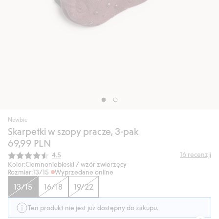
Newbie
Skarpetki w szopy pracze, 3-pak
69,99 PLN
Średnia ocena:
16
recenzji
4.5
Kolor:
Ciemnoniebieski / wzór zwierzęcy
Rozmiar:
13/15
Wyprzedane online
13/15
16/18
19/22
Ten produkt nie jest już dostępny do zakupu.