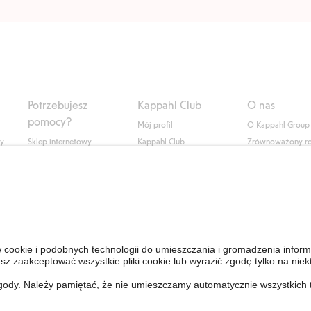
Potrzebujesz
Kappahl Club
O nas
pomocy?
Mój profil
O Kappahl Group
ły
Sklep internetowy
Kappahl Club
Zrównoważony r
Częste pytania
Warunki członkostwa
Praca u nas
Twoje zamówienie
Prasa i aktualnośc
Skontaktuj się z nami
Dostępność cyfro
Znajdź sklep
Sprawdź saldo karty
upominkowej
Personal Styling
Odstąp od umowy