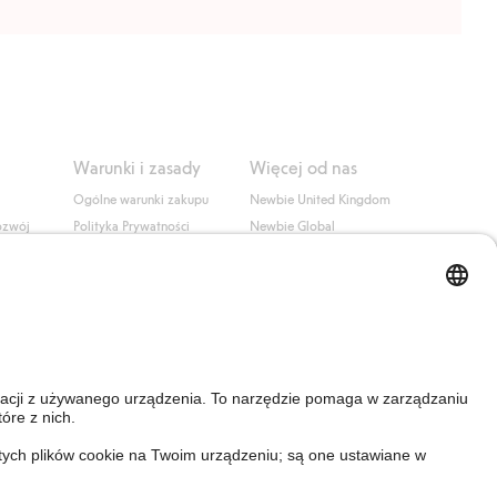
Warunki i zasady
Więcej od nas
Ogólne warunki zakupu
Newbie United Kingdom
ozwój
Polityka Prywatności
Newbie Global
Polityka plików cookie
Affiliate
i
Warunki #YesKappahl
#YesNewbie
wa