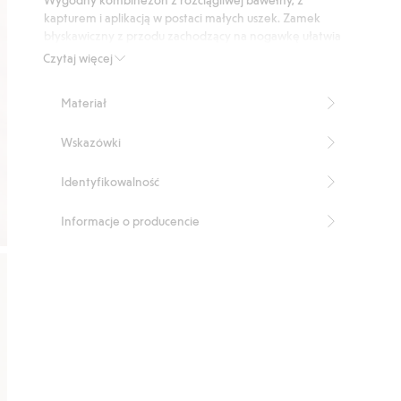
26
kapturem i aplikacją w postaci małych uszek. Zamek
głosów
błyskawiczny z przodu zachodzący na nogawkę ułatwia
zdejmowanie i zakładanie, a zabezpieczenie podbródka
Czytaj więcej
chroni przed przycięciem. Prążkowane ściągacze przy
rękawach i nogawkach.
Materiał
Produkt zawiera 95% bawełny ekologicznej.
Numer artykułu
:
490888
Wskazówki
Organic cotton- GOTS
Identyfikowalność
Informacje o producencie