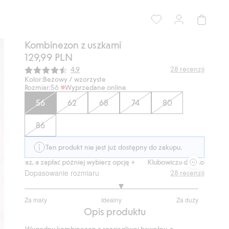
Kombinezon z uszkami
129,99 PLN
Średnia ocena:
28
recenzji
4.9
Kolor:
Beżowy / wzorzyste
Rozmiar:
56
Wyprzedane online
56
62
68
74
80
86
Ten produkt nie jest już dostępny do zakupu.
teraz, a zapłać później wybierz opcję +
Klubowiczu darmowa dostawa o
Dopasowanie rozmiaru
28
recenzji
3.230769230769231
Za mały
Idealny
Za duży
na
Na
Opis produktu
5
podstawie
Wygodny kombinezon z rozciągliwej bawełny, z