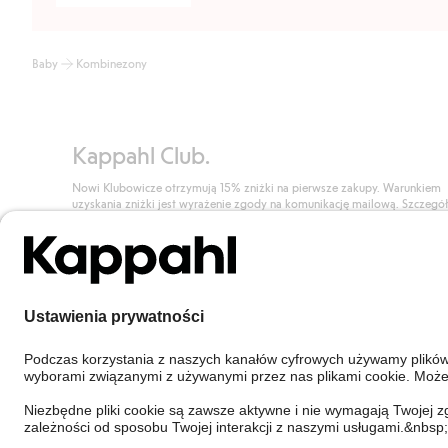
Baby
Kombinezony
Kappahl Club.
Nowi Klubowicze otrzymują 15% zniżki na pierwsze zakupy. Warunkiem
uzyskania zniżki jest wyrażenie zgody na komunikację mailową. Szczegó
znajdują się tutaj.
Dołącz do Klubu!
Poland
Zmień kraj