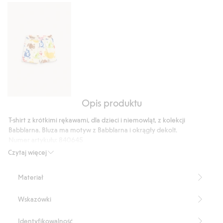
121
głosów
Opis produktu
Szorty
dresowe
T-shirt z krótkimi rękawami, dla dzieci i niemowląt, z kolekcji
Babblarna
Babblarna. Bluza ma motyw z Babblarna i okrągły dekolt.
Numer artykułu
:
840645
Czytaj więcej
Materiał
Wskazówki
Identyfikowalność