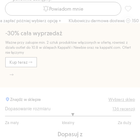
Powiadom mnie
T-shirt
zapłać później wybierz opcję +
Klubowiczu darmowa dostawa od 150 zł
-30% cała wyprzedaż
Ważne przy zakupie min. 2 sztuk produktów włączonych w ofertę, również z
działu outlet do 10.8 w sklepach Kappahl i Newbie oraz na kappahl.com. Ofert
nie łączymy
Kup teraz
Znajdź w sklepie
Wybierz sklep
Dopasowanie rozmiaru
136
recenzji
3.132231404958678
Za mały
Idealny
Za duży
na
Na
5
Dopasuj z
podstawie