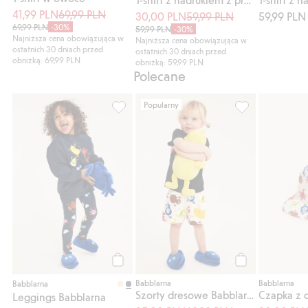
41,99 PLN
69,99 PLN
30,00 PLN
59,99 PLN
59,99 PLN
69,99 PLN
-30%
59,99 PLN
-30%
Najniższa cena obowiązująca w
Najniższa cena obowiązująca w
ostatnich 30 dniach przed
ostatnich 30 dniach przed
obniżką: 69,99 PLN
obniżką: 59,99 PLN
Polecane
Popularny
Leggings Babblarna, Dodaj do listy ulubio
Szorty dresowe 
Kup
Kup
Babblarna
Babblarna
Babblarna
Szorty dresowe Babblarna
Leggings Babblarna