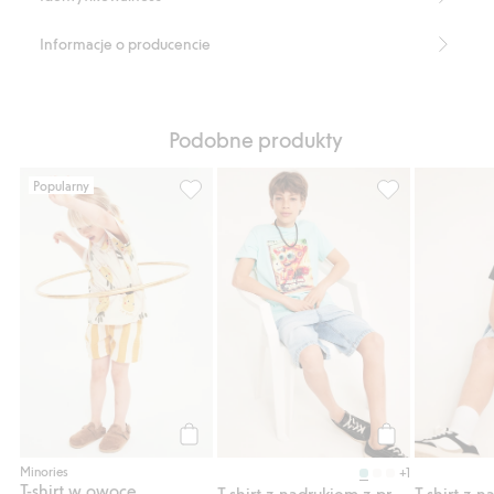
Informacje o producencie
Podobne produkty
Popularny
T-shirt w owoce, Dodaj do listy ulubione
T-shirt z nadruk
Kup
Kup
Minories
+1
T-shirt w owoce
T-shirt z nadrukiem z przodu