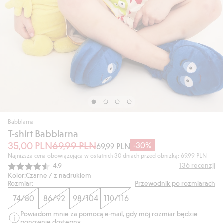
Babblarna
T-shirt Babblarna
35,00 PLN
69,99 PLN
-30%
69,99 PLN
Najniższa cena obowiązująca w ostatnich 30 dniach przed obniżką: 69,99 PLN
Średnia ocena:
136
recenzji
4.9
Kolor:
Czarne / z nadrukiem
Rozmiar:
Przewodnik po rozmiarach
74/80
86/92
98/104
110/116
Powiadom mnie za pomocą e-mail, gdy mój rozmiar będzie
ponownie dostępny.