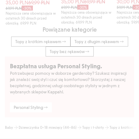
35,00 PLN
69,99 PLN
30,00 PL
35,00 PLN
69,99 PLN
69,99 PLN
-30%
59,99 PLN
-3
69,99 PLN
-30%
Najniższa cena obowiązująca w
Najniższa ce
Najniższa cena obowiązująca w
ostatnich 30 dniach przed
ostatnich 30 
ostatnich 30 dniach przed
obniżką: 69,99 PLN
obniżką: 59,9
obniżką: 69,99 PLN
Powiązane kategorie
Topy z krótkim rękawem
Topy z długim rękawem
Topy bez rękawów
Bezpłatna usługa Personal Styling.
Potrzebujesz pomocy w doborze garderoby? Szukasz inspiracji
jak znaleźć swój styl i czuć się komfortowo? Skorzystaj z naszej
bezpłatnej, godzinnej usługi osobistego stylisty w jednym z
wybranych sklepów Kappahl.
Personal Styling
Baby
Dziewczynka 0–18 miesięcy (44–86)
Topy i t-shirty
Topy z krótkim r