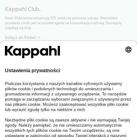
Kappahl Club.
Nowi Klubowicze otrzymują 15% zniżki na pierwsze zakupy. Warunkiem
uzyskania zniżki jest wyrażenie zgody na komunikację mailową. Szczegóły
znajdują się tutaj.
Dołącz do Klubu!
Potrzebujesz pomocy?
Sklep internetowy
Kappahl Club
Częste pytania
Mój profil
O nas