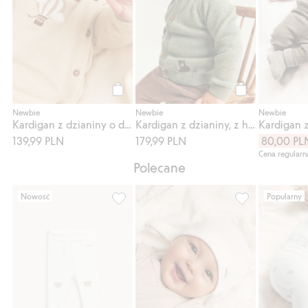
Kup
Kup
Newbie
Newbie
Newbie
Kardigan z dzianiny o drobnym splocie, z balonem
Kardigan z dzianiny, z haftowanym niedźwiedziem
139,99 PLN
179,99 PLN
80,00 PL
Cena regularn
Polecane
Nowość
Popularny
Legginsy z misiem, Dodaj do listy ulubion
Czapka z uszami