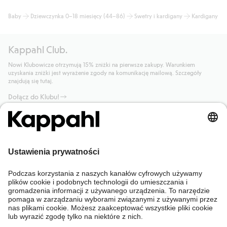
Baby
Dziewczynka 0–18 miesięcy (44–86)
Swetry i kardigany
Kardigany
Kappahl Club.
Nowi Klubowicze otrzymują 15% zniżki na pierwsze zakupy. Warunkiem
uzyskania zniżki jest wyrażenie zgody na komunikację mailową. Szczegóły
znajdują się tutaj.
Dołącz do Klubu!
Potrzebujesz pomocy?
Sklep internetowy
Kappahl Club