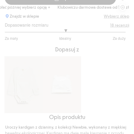
Kardiga
 później wybierz opcję +
Klubowiczu darmowa dostawa od 150 zł
Ku
Znajdź w sklepie
Wybierz sklep
Dopasowanie rozmiaru
18
recenzji
3
Za mały
Idealny
Za duży
na
Na
5
Dopasuj z
podstawie
14
głosów
Opis produktu
Body
Czapka
na
z
Uroczy kardigan z dzianiny, z kolekcji Newbie, wykonany z miękkiej
zakładkę
uszami
bawełny ekologicznej. Kardigan ma dwie małe kieszenie z przodu,