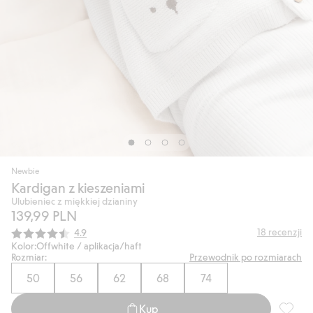
Newbie
Kardigan z kieszeniami
Ulubieniec z miękkiej dzianiny
139,99 PLN
Średnia ocena:
18
recenzji
4.9
Kolor:
Offwhite / aplikacja/haft
Rozmiar:
Przewodnik po rozmiarach
50
56
62
68
74
Kup