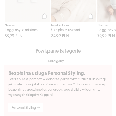
Kup
Kup
Newbie
Newbie Icons
Newbie
Legginsy z misiem
Czapka z uszami
Legginsy 
89,99 PLN
34,99 PLN
79,99 PLN
Powiązane kategorie
Kardigany
Bezpłatna usługa Personal Styling.
Potrzebujesz pomocy w doborze garderoby? Szukasz inspiracji
jak znaleźć swój styl i czuć się komfortowo? Skorzystaj z naszej
bezpłatnej, godzinnej usługi osobistego stylisty w jednym z
wybranych sklepów Kappahl.
Personal Styling