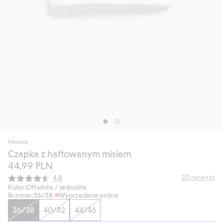
Newbie
Czapka z haftowanym misiem
44,99 PLN
Średnia ocena:
20
recenzji
4.8
Kolor:
Offwhite / jednolite
Rozmiar:
36/38
Wyprzedane online
36/38
40/42
44/46