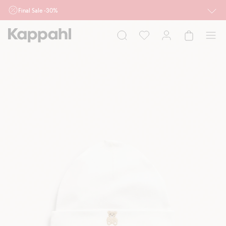
Final Sale -30%
Ważne przy zakupie min. 2 sztuk produktów włączonych w ofertę, również z
działu outlet do 10.8 w sklepach Kappahl i Newbie oraz na kappahl.com. Ofert
nie łączymy
Kobieta
Mężczyzna
Dziecko
Niemowlę
Newbie