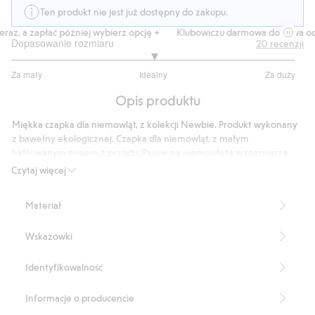
Ten produkt nie jest już dostępny do zakupu.
raz, a zapłać później wybierz opcję +
Klubowiczu darmowa dostawa od 
Dopasowanie rozmiaru
20
recenzji
3
Za mały
Idealny
Za duży
na
Na
5
Opis produktu
podstawie
16
Miękka czapka dla niemowląt, z kolekcji Newbie. Produkt wykonany
głosów
z bawełny ekologicznej. Czapka dla niemowląt, z małym
haftowanym misiem z przodu. Pasuje na niemowlęta w rozmiarze
36/38, 40/42 i 44/46.
Czytaj więcej
Produkt zawiera 100% bawełny ekologicznej.
Ten produkt jest wykonany z bawełny ekologicznej z
Materiał
certyfikatem GOTS.
Certyfikat GOTS: CU849322
Wskazówki
Numer artykułu
:
316364
Organic cotton- GOTS
Identyfikowalność
Informacje o producencie