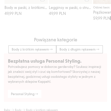
Kup
Kup
Body w paski, z krótkimi rękawami
Legginsy w paski, o strukturze wafla
Odzież basic
49,99 PLN
49,99 PLN
59,99 PLN
Powiązane kategorie
Body z krótkim rękawem
Body z długim rękawem
Bezpłatna usługa Personal Styling.
Potrzebujesz pomocy w doborze garderoby? Szukasz inspiracji
jak znaleźć swój styl i czuć się komfortowo? Skorzystaj z naszej
bezpłatnej, godzinnej usługi osobistego stylisty w jednym z
wybranych sklepów Kappahl.
Personal Styling
Baby
Body
Body z krótkim rękawem