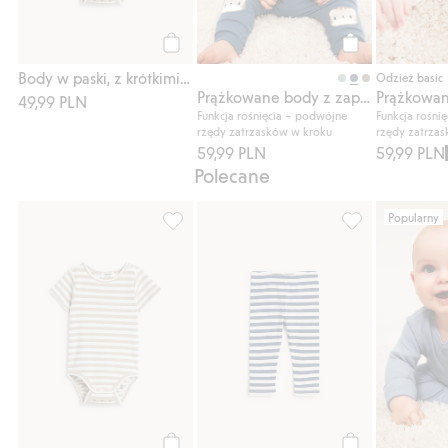
Kup
Kup
Body w paski, z krótkimi rękawami
Odzież basic
Prążkowane body z zapięciem z przodu
49,99 PLN
Funkcja rośnięcia – podwójne
Funkcja rośni
rzędy zatrzasków w kroku
rzędy zatrza
59,99 PLN
59,99 PLN
Polecane
Popularny
Body w paski, z krótkimi rękawami, Dodaj d
Legginsy w paski