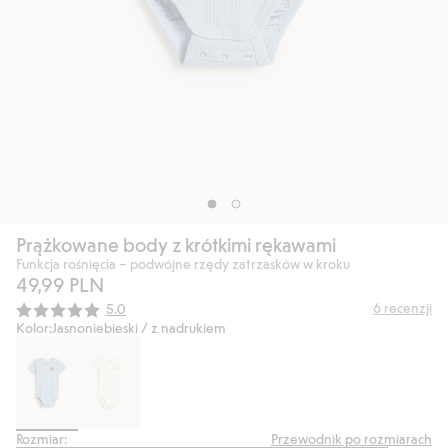
Prążkowane body z krótkimi rękawami
Funkcja rośnięcia – podwójne rzędy zatrzasków w kroku
49,99 PLN
Średnia ocena:
6
recenzji
5.0
Kolor:
Jasnoniebieski / z nadrukiem
Rozmiar:
Przewodnik po rozmiarach