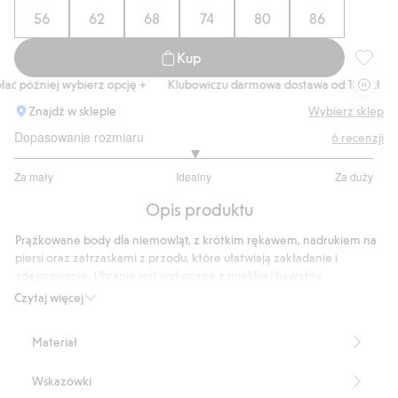
56
62
68
74
80
86
Kup
Prążkow
ć później wybierz opcję +
Klubowiczu darmowa dostawa od 150 zł
Ku
Znajdź w sklepie
Wybierz sklep
Dopasowanie rozmiaru
6
recenzji
3
Za mały
Idealny
Za duży
na
Na
5
Opis produktu
podstawie
6
Prążkowane body dla niemowląt, z krótkim rękawem, nadrukiem na
głosów
piersi oraz zatrzaskami z przodu, które ułatwiają zakładanie i
zdejmowanie. Ubranie jest wykonane z miękkiej bawełny
ekologicznej, która jest delikatna dla wrażliwej skóry dziecka. Body
Czytaj więcej
zostało zaprojektowane tak, by rosło wraz z dzieckiem: W kroku są
dwa rzędy zatrzasków, które umożliwiają regulację długości. Dzięki
Materiał
praktycznej funkcji rośnięcia to samo ubranie można nosić dłużej,
bez utraty wygody i odpowiedniego dopasowania.
Wskazówki
Funkcja rośnięcia – dwa rzędy zatrzasków w kroku.