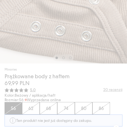
Minories
Prążkowane body z haftem
69,99 PLN
Średnia ocena:
20
recenzji
5.0
Kolor:
Beżowy / aplikacja/haft
Rozmiar:
56
Wyprzedane online
56
62
68
74
80
86
Ten produkt nie jest już dostępny do zakupu.