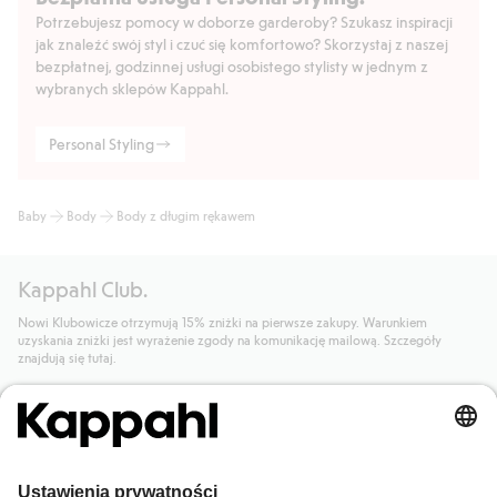
Potrzebujesz pomocy w doborze garderoby? Szukasz inspiracji
jak znaleźć swój styl i czuć się komfortowo? Skorzystaj z naszej
bezpłatnej, godzinnej usługi osobistego stylisty w jednym z
wybranych sklepów Kappahl.
Personal Styling
Baby
Body
Body z długim rękawem
Kappahl Club.
Nowi Klubowicze otrzymują 15% zniżki na pierwsze zakupy. Warunkiem
uzyskania zniżki jest wyrażenie zgody na komunikację mailową. Szczegóły
znajdują się tutaj.
Dołącz do Klubu!