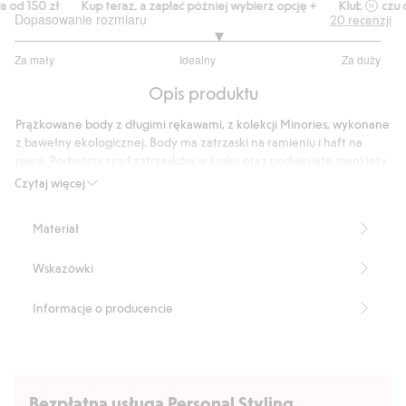
d 150 zł
Kup teraz, a zapłać później wybierz opcję +
Klubowiczu da
Dopasowanie rozmiaru
20
recenzji
3.222222222222222
Za mały
Idealny
Za duży
na
Na
5
Opis produktu
podstawie
18
Prążkowane body z długimi rękawami, z kolekcji Minories, wykonane
głosów
z bawełny ekologicznej. Body ma zatrzaski na ramieniu i haft na
piersi. Podwójny rząd zatrzasków w kroku oraz podwinięte mankiety
w rękawach umożliwiające rośnięcie, dzięki czemu niemowlę może
Czytaj więcej
nosić ubranie dłużej. Zakładka w rozmiarze 56-68.
Produkt zawiera 95% bawełny ekologicznej.
Materiał
Numer artykułu
:
432757
Made with organic cotton - GOTS
Wskazówki
Informacje o producencie
Bezpłatna usługa Personal Styling.