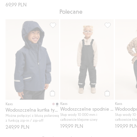
69,99 PLN
Polecane
Wodoszczelna kurtka typu shell zip-in / zi
Wodoszczelne sp
Kup
Kup
Kaxs
Kaxs
Kaxs
Wodoszczelne spodnie typu shell Kaxs Proxtec
Wodoszczelna kurtka typu shell zip-in / zip-off Kaxs Proxtec
Słup wody 10 000 mm i
Słup wody 10
Można połączyć z bluzą polarową
całkowicie klejone szwy
całkowicie kl
z funkcją zip-in / zip-off
199,99 PLN
199,99 PL
249,99 PLN