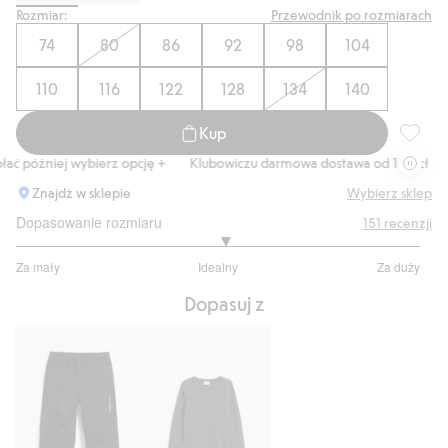
Rozmiar:
Przewodnik po rozmiarach
74
80
86
92
98
104
110
116
122
128
134
140
Kup
Polar z
 później wybierz opcję +
Klubowiczu darmowa dostawa od 150 zł
Ku
Znajdź w sklepie
Wybierz sklep
Dopasowanie rozmiaru
151
recenzji
3.0625
Za mały
Idealny
Za duży
na
Na
5
Dopasuj z
podstawie
128
głosów