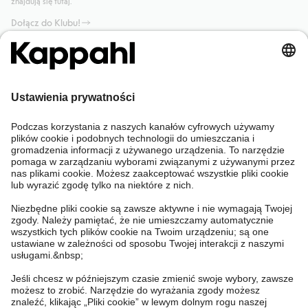
znajdują się tutaj.
Dołącz do Klubu!
Potrzebujesz pomocy?
Sklep internetowy
Kappahl Club
Częste pytania
Mój profil
O nas
Twoje zamówienie
Kappahl Club
O Kappahl Group
Warunki i zasady
Skontaktuj się z nami
Warunki członkostwa
Zrównoważony rozwój
Ogólne warunki zakupu
Więcej od nas