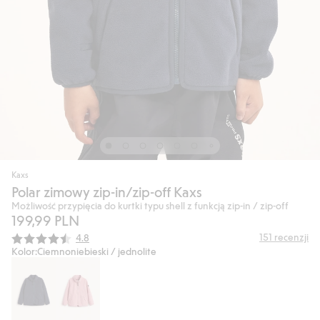
Kaxs
Polar zimowy zip-in/zip-off Kaxs
Możliwość przypięcia do kurtki typu shell z funkcją zip-in / zip-off
199,99 PLN
Średnia ocena:
151
recenzji
4.8
Kolor:
Ciemnoniebieski / jednolite