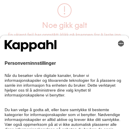
Noe gikk galt
En ukjent feil har oppstått, klikk på knappen for å laste inn
siden på nytt.
Last inn siden på nytt