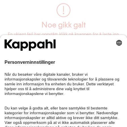
Noe gikk galt
En ukjent feil har oppstått, klikk på knappen for å laste inn
siden på nytt.
Last inn siden på nytt