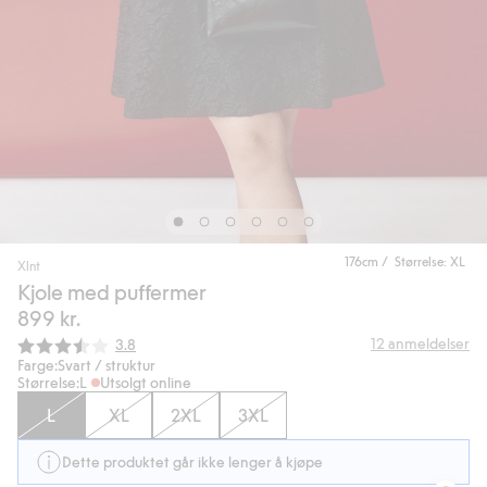
176cm / Størrelse: XL
Xlnt
Kjole med puffermer
899 kr.
Gjennomsnittskarakter:
12
anmeldelser
3.8
Farge:
Svart / struktur
Størrelse:
L
Utsolgt online
L
XL
2XL
3XL
Dette produktet går ikke lenger å kjøpe