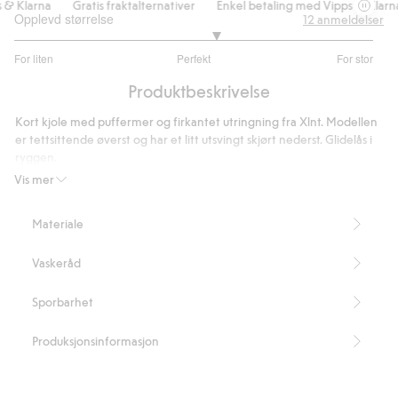
& Klarna
Gratis fraktalternativer
Enkel betaling med Vipps & Klarna
Opplevd størrelse
12
anmeldelser
3.25
For liten
Perfekt
For stor
av
Basert
5
Produktbeskrivelse
på
8
Kort kjole med puffermer og firkantet utringning fra Xlnt. Modellen
stemmer
er tettsittende øverst og har et litt utsvingt skjørt nederst. Glidelås i
ryggen.
Kort lengde
Vis mer
puffermer
Glidelås bak
Materiale
Lengde 94 cm i størrelse XL.
Inneholder 100 % resirkulert polyester.
Vaskeråd
Artikkelnummer
:
500702
Recycled Polyester
Sporbarhet
Produksjonsinformasjon